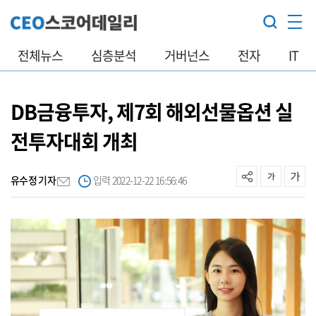
전체뉴스
심층분석
거버넌스
전자
IT
DB금융투자, 제7회 해외선물옵션 실
전투자대회 개최
유수정 기자
입력 2022-12-22 16:56:46