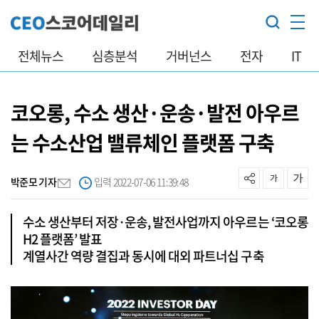
전체뉴스
심층분석
거버넌스
전자
IT
코오롱, 수소 생산·운송·발전 아우르
는 수소산업 밸류체인 플랫폼 구축
박준모 기자
입력 2022-07-06 11:39:48
수소 생산부터 저장·운송, 발전사업까지 아우르는 ‘코오롱
H2 플랫폼’ 발표
계열사간 역량 결집과 동시에 대외 파트너십 구축