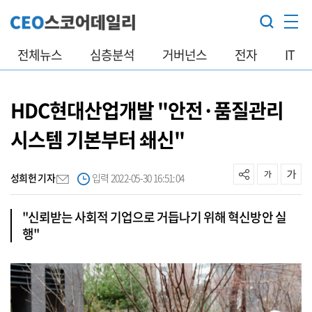
전체뉴스
심층분석
거버넌스
전자
IT
HDC현대산업개발 "안전·품질관리
시스템 기본부터 쇄신"
성희헌 기자
입력 2022-05-30 16:51:04
"신뢰받는 사회적 기업으로 거듭나기 위해 혁신방안 실
행"