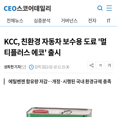
전체뉴스
심층분석
거버넌스
전자
IT
KCC, 친환경 자동차 보수용 도료 '멀
티플러스 에코' 출시
성희헌 기자
입력 2022-02-10 11:15:36
에틸벤젠 함유량 저감…개정·시행된 국내 환경규제 충족