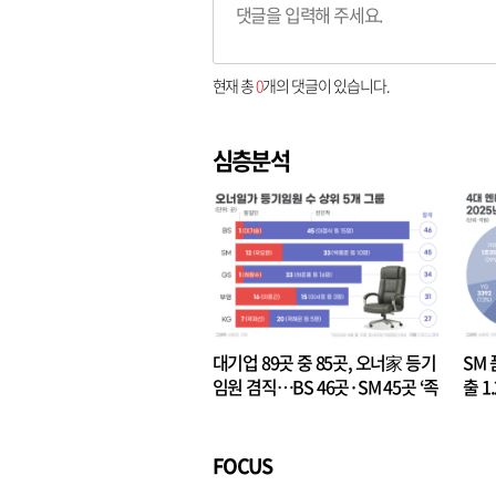
현재 총
0
개의 댓글이 있습니다.
심층분석
대기업 89곳 중 85곳, 오너家 등기
SM 
임원 겸직…BS 46곳·SM 45곳 ‘족
출 1
벌경영’ 고착화
·3위
FOCUS