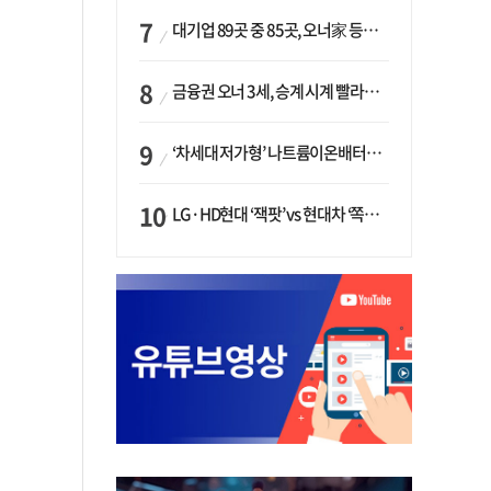
대기업 89곳 중 85곳, 오너家 등기임원 겸직…BS 46곳·SM 45곳 ‘족벌경영’ 고착화
금융권 오너 3세, 승계 시계 빨라지나…한국투자 ‘속도’·미래에셋·메리츠는 ‘거리두기’
‘차세대 저가형’ 나트륨이온배터리 시대 오나…LG화학·에코프로, 상용화 속도낸다
LG·HD현대 ‘잭팟’ vs 현대차 ‘쪽박’…글로벌 사모펀드, 韓 대기업 투자 ‘희비’