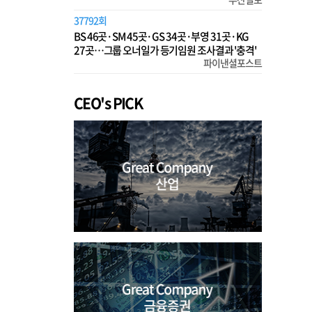
37792회
BS 46곳·SM 45곳·GS 34곳·부영 31곳·KG
27곳…그룹 오너일가 등기임원 조사결과 '충격'
파이낸셜포스트
CEO's PICK