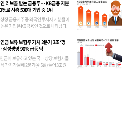
인 러브콜 받는 금융주… KB금융 지분
80%로 시총 500대 기업 중 1위
 상장 금융지주 중 외국인 투자자 지분율이
 높은 기업은 KB금융인 것으로 나타났다.
 외국인 지분율이 가장 낮은 곳은 메리츠금
었다. 특히 KB금융은 지난달 말 기준 해외
연금 보유 보험주 가치 2분기 3조 ‘껑
투자자 지분율이...
… 삼성생명 90% 급등 덕
연금이 보유하고 있는 국내 상장 보험사들
식 가치가 올해 2분기(4~6월) 들어 3조원
이 불어난 것으로 집계됐다. 삼성생명 주가
이 기간 90% 가까이 치솟으면서 전체 증가분
부분을 책임진 덕...