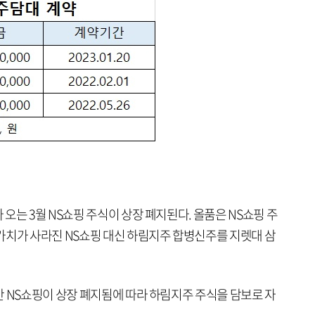
오는 3월 NS쇼핑 주식이 상장 폐지된다. 올품은 NS쇼핑 주
가치가 사라진 NS쇼핑 대신 하림지주 합병신주를 지렛대 삼
간 NS쇼핑이 상장 폐지됨에 따라 하림지주 주식을 담보로 자