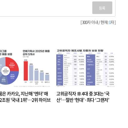
등록
[ 300자 이내 / 현재:
0
자 ]
품은 카카오, 지난해 '엔터' 매
고위공직자 車 4대 중 3대는 ‘국
.2조원 '국내 1위'…2위 하이브
산’…절반 ‘현대’·최다 ‘그랜저’
 JYP 순