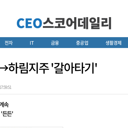
전자
IT
금융
중공업
생활경제
핑→하림지주 '갈아타기'
7:59:51
 계속
'든든'