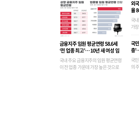
외국
율 
국내
가장
반면
융이
국민
금융지주 임원 평균연령 58.6세
기관
충’
‘전 업종 최고’… 10년 새 여성 임
원은 14배 껑충
국민
국내 주요 금융지주의 임원 평균연령
의 주
이 전 업종 가운데 가장 높은 것으로
가까
나타났다. 금융업 특유의 경험 중심 인
가 
사와 내부 승진 문화가 이어지면서 10
의 대
년새 임원의 평균연령이 높아졌으며,
평균연령이 60대를 기...