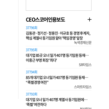
CEO스코어인용보도
37796회
김동관·정기선·정용진·이규호 등 경영 후계자,
핵심 계열사 등기임원 맡아 '책임경영' 앞장
녹색경제신문
37795회
대기업 85곳 오너 일가 407명 등기임원 등재…
이중근 부영 회장 '최다'
SR타임스
37794회
85개 대기업 오너일가 407명 등기임원 등재…
“족벌경영 여전”
스마트타임스
37793회
대기업 오너 일가 407명 계열사 등기임원에…
‘족벌’ 여전하다
부산일보