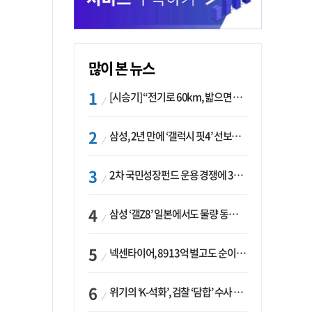
많이 본 뉴스
[시승기] “전기로 60km, 밟으면 462마력”…볼보 XC60 T8의 두 얼굴
삼성, 2년 만에 ‘갤럭시 핏4’ 선보이나…웨어러블 생태계 확장 ‘시동’
2차 국민성장펀드 운용 경쟁에 33개사 몰렸다…신한·하나 등 새 얼굴 대거 합류
삼성 ‘갤Z8’ 일본에서도 물량 동났다…애플 참전 앞두고 선두 수성 ‘시험대’
넥센타이어, 8913억 벌고도 순이익 2억…유럽 세부담에 이익 증발
위기의 ‘K-석화’, 검찰 ‘담합’ 수사 착수…“LG·한화·롯데 등 7개 업체, 8개 제품 가격 담합”