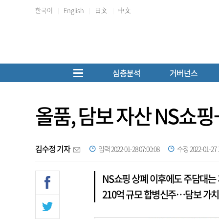
한국어
English
日文
中文
심층분석
거버넌스
올품, 담보 자산 NS쇼
김수정 기자
입력 2022-01-28 07:00:08
수정 2022-01-27 1
NS쇼핑 상폐 이후에도 주담대는
210억 규모 합병신주…담보 가치 