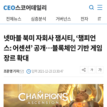
전체뉴스
심층분석
거버넌스
전자
IT
넷마블 북미 자회사 잼시티, ‘챔피언
스: 어센션’ 공개…블록체인 기반 게임
장르 확대
조문영 기자
입력 2021-12-23 13:30:47