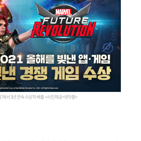
임'에서 3년 연속 수상작 배출 <사진제공=넷마블>