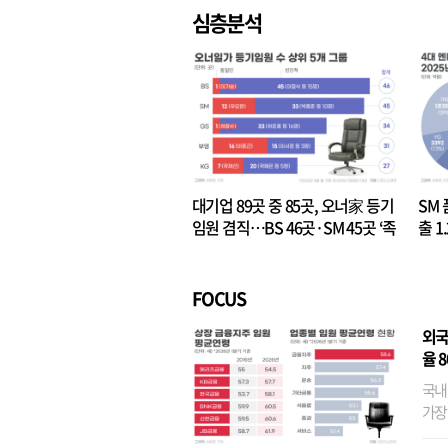
심층분석
대기업 89곳 중 85곳, 오너家 등기
SM 
임원 겸직…BS 46곳·SM 45곳 ‘족
출 1
벌경영’ 고착화
·3위
FOCUS
외국
율 
국내
가장
반면