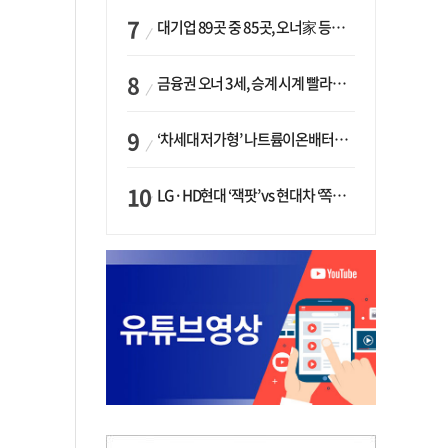
대기업 89곳 중 85곳, 오너家 등기임원 겸직…BS 46곳·SM 45곳 ‘족벌경영’ 고착화
금융권 오너 3세, 승계 시계 빨라지나…한국투자 ‘속도’·미래에셋·메리츠는 ‘거리두기’
‘차세대 저가형’ 나트륨이온배터리 시대 오나…LG화학·에코프로, 상용화 속도낸다
LG·HD현대 ‘잭팟’ vs 현대차 ‘쪽박’…글로벌 사모펀드, 韓 대기업 투자 ‘희비’