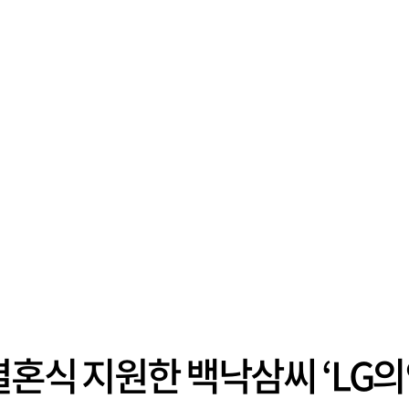
결혼식 지원한 백낙삼씨 ‘LG의