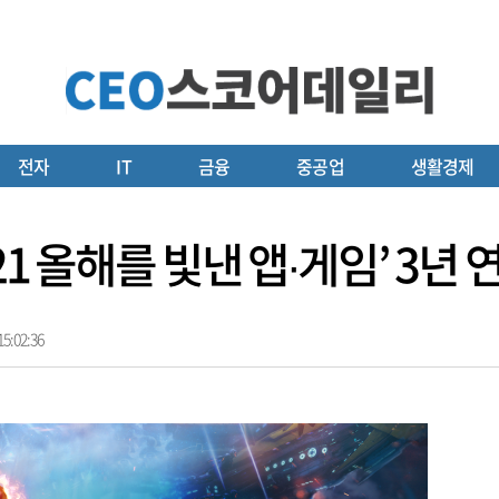
전자
IT
금융
중공업
생활경제
21 올해를 빛낸 앱∙게임’ 3년
5:02:36