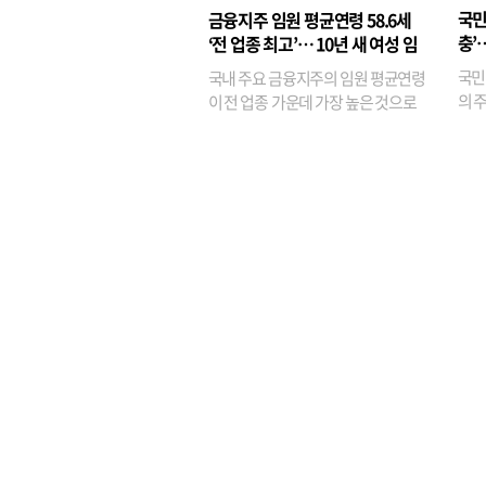
융이
국민
금융지주 임원 평균연령 58.6세
기관
충’
‘전 업종 최고’… 10년 새 여성 임
원은 14배 껑충
국민
국내 주요 금융지주의 임원 평균연령
의 주
이 전 업종 가운데 가장 높은 것으로
가까
나타났다. 금융업 특유의 경험 중심 인
가 
사와 내부 승진 문화가 이어지면서 10
의 대
년새 임원의 평균연령이 높아졌으며,
평균연령이 60대를 기...