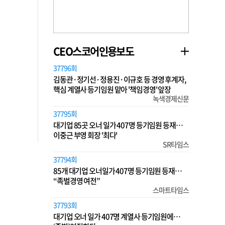
CEO스코어인용보도
37796회
김동관·정기선·정용진·이규호 등 경영 후계자,
핵심 계열사 등기임원 맡아 '책임경영' 앞장
녹색경제신문
37795회
대기업 85곳 오너 일가 407명 등기임원 등재…
이중근 부영 회장 '최다'
SR타임스
37794회
85개 대기업 오너일가 407명 등기임원 등재…
“족벌경영 여전”
스마트타임스
37793회
대기업 오너 일가 407명 계열사 등기임원에…