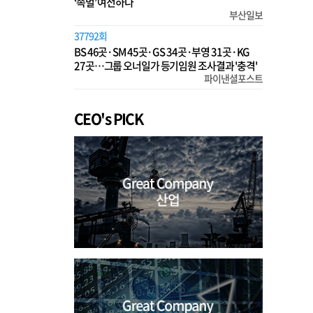
‘족벌’ 여전하다
부산일보
37792회
BS 46곳·SM 45곳·GS 34곳·부영 31곳·KG
27곳…그룹 오너일가 등기임원 조사결과 '충격'
파이낸셜포스트
CEO's PICK