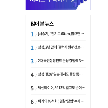
많이 본 뉴스
[시승기] “전기로 60km, 밟으면 462마력”…볼보 XC60 T8의 두 얼굴
삼성, 2년 만에 ‘갤럭시 핏4’ 선보이나…웨어러블 생태계 확장 ‘시동’
2차 국민성장펀드 운용 경쟁에 33개사 몰렸다…신한·하나 등 새 얼굴 대거 합류
삼성 ‘갤Z8’ 일본에서도 물량 동났다…애플 참전 앞두고 선두 수성 ‘시험대’
넥센타이어, 8913억 벌고도 순이익 2억…유럽 세부담에 이익 증발
위기의 ‘K-석화’, 검찰 ‘담합’ 수사 착수…“LG·한화·롯데 등 7개 업체, 8개 제품 가격 담합”