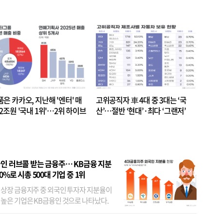
품은 카카오, 지난해 '엔터' 매
고위공직자 車 4대 중 3대는 ‘국
.2조원 '국내 1위'…2위 하이브
산’…절반 ‘현대’·최다 ‘그랜저’
 JYP 순
인 러브콜 받는 금융주… KB금융 지분
80%로 시총 500대 기업 중 1위
 상장 금융지주 중 외국인 투자자 지분율이
 높은 기업은 KB금융인 것으로 나타났다.
 외국인 지분율이 가장 낮은 곳은 메리츠금