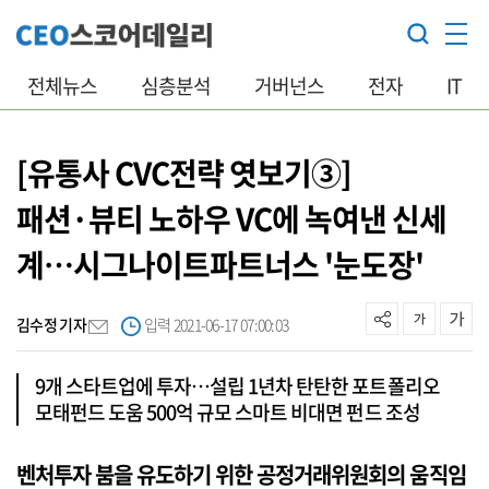
전체뉴스
심층분석
거버넌스
전자
IT
[유통사 CVC전략 엿보기③]
패션·뷰티 노하우 VC에 녹여낸 신세
계…시그나이트파트너스 '눈도장'
김수정 기자
입력 2021-06-17 07:00:03
9개 스타트업에 투자…설립 1년차 탄탄한 포트폴리오
모태펀드 도움 500억 규모 스마트 비대면 펀드 조성
벤처투자 붐을 유도하기 위한 공정거래위원회의 움직임