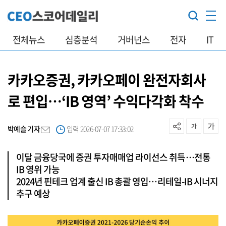
전체뉴스
심층분석
거버넌스
전자
IT
카카오증권, 카카오페이 완전자회사
로 편입…‘IB 영역’ 수익다각화 착수
박예슬 기자
입력 2026-07-07 17:33:02
이달 금융당국에 증권 투자매매업 라이선스 취득…전통
IB 영위 가능
2024년 핀테크 업계 출신 IB 총괄 영입…리테일-IB 시너지
추구 예상