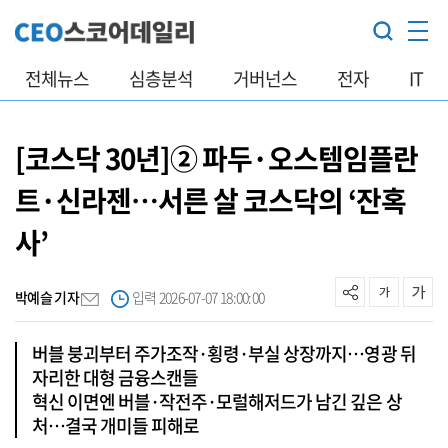
전체뉴스
심층분석
거버넌스
전자
IT
[코스닥 30년]② 파두·오스템임플란
트·신라젠…서른 살 코스닥의 ‘잔혹
사’
박예슬 기자
입력 2026-07-07 18:00:00
버블 붕괴부터 주가조작·횡령·부실 상장까지…영광 뒤
자리한 대형 금융스캔들
혁신 이면엔 버블·작전주·모럴해저드가 남긴 깊은 상
처…결국 개미들 피해로