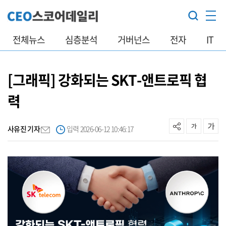
전체뉴스
심층분석
거버넌스
전자
IT
[그래픽] 강화되는 SKT-앤트로픽 협
력
사유진 기자
입력 2026-06-12 10:46:17