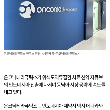
온코닉테라퓨틱스 연구소 전경. <사진제공=온코닉테라퓨틱스>
온코닉테라퓨틱스가 위식도역류질환 치료 신약 자큐보
의 인도네시아 진출에 나서며 동남아 시장 공략에 속도를
내고 있다.
온코닉테라퓨틱스는 인도네시아 제약사 덱사 메디카와