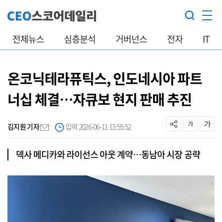
전체뉴스
심층분석
거버넌스
전자
IT
온코닉테라퓨틱스, 인도네시아 파트
너십 체결…자큐보 현지 판매 추진
김지원 기자
입력 2026-06-11 13:55:52
덱사 메디카와 라이선스 아웃 계약…동남아 시장 공략