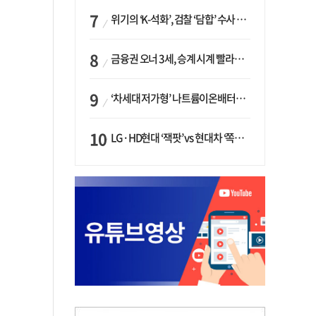
위기의 ‘K-석화’, 검찰 ‘담합’ 수사 착수…“LG·한화·롯데 등 7개 업체, 8개 제품 가격 담합”
금융권 오너 3세, 승계 시계 빨라지나…한국투자 ‘속도’·미래에셋·메리츠는 ‘거리두기’
‘차세대 저가형’ 나트륨이온배터리 시대 오나…LG화학·에코프로, 상용화 속도낸다
LG·HD현대 ‘잭팟’ vs 현대차 ‘쪽박’…글로벌 사모펀드, 韓 대기업 투자 ‘희비’