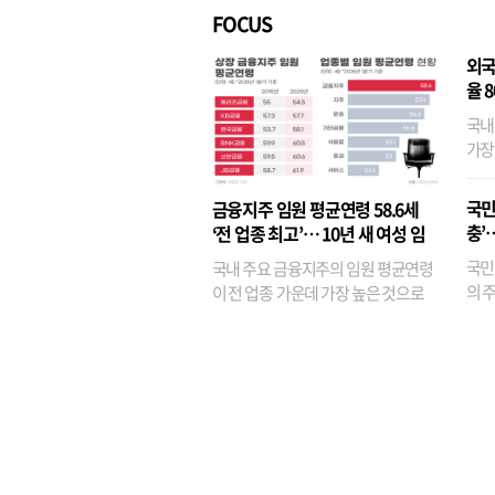
FOCUS
외국
율 
국내
가장
반면
융이
국민
금융지주 임원 평균연령 58.6세
기관
충’
‘전 업종 최고’… 10년 새 여성 임
원은 14배 껑충
국민
국내 주요 금융지주의 임원 평균연령
의 주
이 전 업종 가운데 가장 높은 것으로
가까
나타났다. 금융업 특유의 경험 중심 인
가 
사와 내부 승진 문화가 이어지면서 10
의 대
년새 임원의 평균연령이 높아졌으며,
평균연령이 60대를 기...