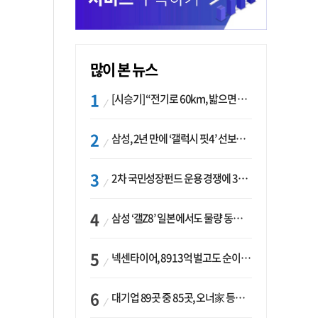
많이 본 뉴스
[시승기] “전기로 60km, 밟으면 462마력”…볼보 XC60 T8의 두 얼굴
삼성, 2년 만에 ‘갤럭시 핏4’ 선보이나…웨어러블 생태계 확장 ‘시동’
2차 국민성장펀드 운용 경쟁에 33개사 몰렸다…신한·하나 등 새 얼굴 대거 합류
삼성 ‘갤Z8’ 일본에서도 물량 동났다…애플 참전 앞두고 선두 수성 ‘시험대’
넥센타이어, 8913억 벌고도 순이익 2억…유럽 세부담에 이익 증발
대기업 89곳 중 85곳, 오너家 등기임원 겸직…BS 46곳·SM 45곳 ‘족벌경영’ 고착화