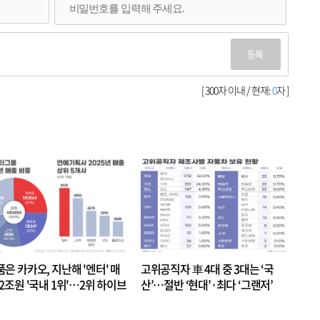
등록
[ 300자 이내 / 현재:
0
자 ]
품은 카카오, 지난해 '엔터' 매
고위공직자 車 4대 중 3대는 ‘국
.2조원 '국내 1위'…2위 하이브
산’…절반 ‘현대’·최다 ‘그랜저’
 JYP 순