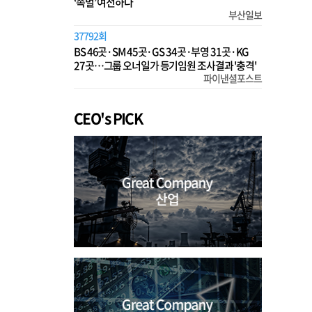
‘족벌’ 여전하다
부산일보
37792회
BS 46곳·SM 45곳·GS 34곳·부영 31곳·KG
27곳…그룹 오너일가 등기임원 조사결과 '충격'
파이낸셜포스트
CEO's PICK