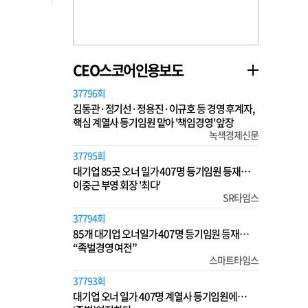
CEO스코어인용보도
37796회
김동관·정기선·정용진·이규호 등 경영 후계자,
핵심 계열사 등기임원 맡아 '책임경영' 앞장
녹색경제신문
37795회
대기업 85곳 오너 일가 407명 등기임원 등재…
이중근 부영 회장 '최다'
SR타임스
37794회
85개 대기업 오너일가 407명 등기임원 등재…
“족벌경영 여전”
스마트타임스
37793회
대기업 오너 일가 407명 계열사 등기임원에…