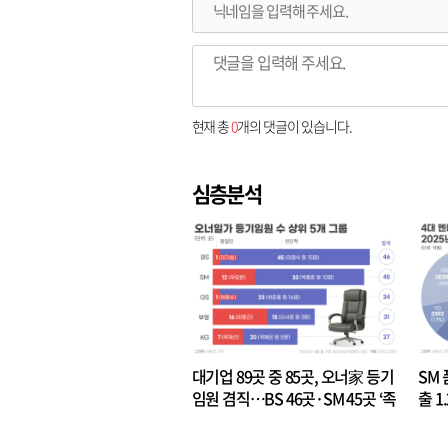
현재 총
0
개의 댓글이 있습니다.
심층분석
대기업 89곳 중 85곳, 오너家 등기
SM 
임원 겸직…BS 46곳·SM 45곳 ‘족
출 1
벌경영’ 고착화
·3위