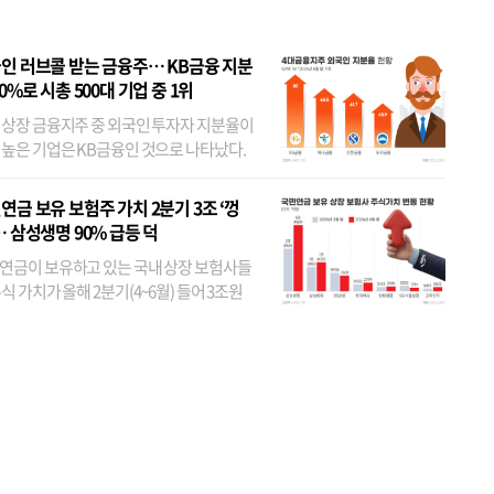
인 러브콜 받는 금융주… KB금융 지분
80%로 시총 500대 기업 중 1위
 상장 금융지주 중 외국인 투자자 지분율이
 높은 기업은 KB금융인 것으로 나타났다.
 외국인 지분율이 가장 낮은 곳은 메리츠금
었다. 특히 KB금융은 지난달 말 기준 해외
연금 보유 보험주 가치 2분기 3조 ‘껑
투자자 지분율이...
… 삼성생명 90% 급등 덕
연금이 보유하고 있는 국내 상장 보험사들
식 가치가 올해 2분기(4~6월) 들어 3조원
이 불어난 것으로 집계됐다. 삼성생명 주가
이 기간 90% 가까이 치솟으면서 전체 증가분
부분을 책임진 덕...