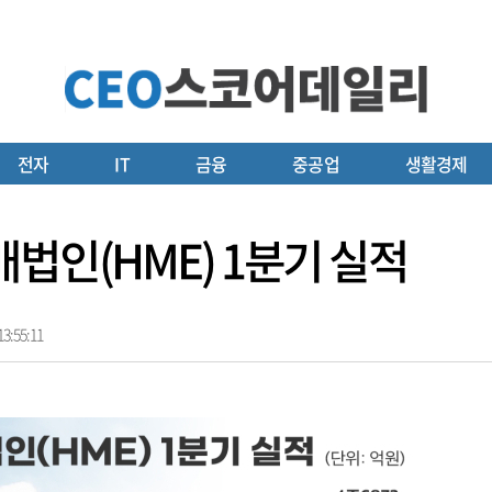
전자
IT
금융
중공업
생활경제
법인(HME) 1분기 실적
3:55:11