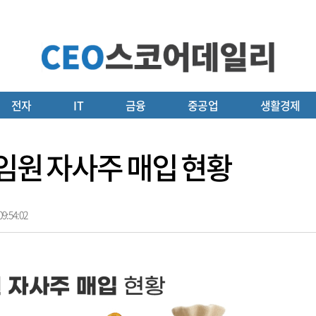
전자
IT
금융
중공업
생활경제
 임원 자사주 매입 현황
9:54:02