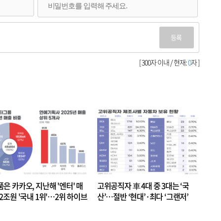
등록
[ 300자 이내 / 현재:
0
자 ]
품은 카카오, 지난해 '엔터' 매
고위공직자 車 4대 중 3대는 ‘국
.2조원 '국내 1위'…2위 하이브
산’…절반 ‘현대’·최다 ‘그랜저’
 JYP 순