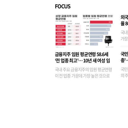
FOCUS
외국
율 
국내
가장
반면
융이
국민
금융지주 임원 평균연령 58.6세
기관
충’
‘전 업종 최고’… 10년 새 여성 임
원은 14배 껑충
국민
국내 주요 금융지주의 임원 평균연령
의 주
이 전 업종 가운데 가장 높은 것으로
가까
나타났다. 금융업 특유의 경험 중심 인
가 
사와 내부 승진 문화가 이어지면서 10
의 대
년새 임원의 평균연령이 높아졌으며,
평균연령이 60대를 기...