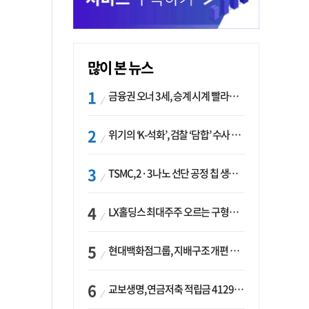
많이 본 뉴스
금융권 오너 3세, 승계 시계 빨라지나…한국투자 ‘속도’·미래에셋·메리츠는 ‘거리두기’
위기의 ‘K-석화’, 검찰 ‘담합’ 수사 착수…“LG·한화·롯데 등 7개 업체, 8개 제품 가격 담합”
TSMC, 2·3나노 선단 공정 칩 생산 가속화…삼성, 파운드리 확장 변수 맞나
LX홀딩스 최대주주 오르는 구형모 사장…계열사 실적 개선 ‘과제’
현대백화점그룹, 지배구조 개편 작업…지주사 행위제한 요건 해소
교보생명, 연금저축 적립금 4129억 증가 ‘1위’…KB라이프는 최대 감소율