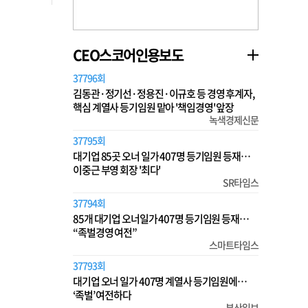
CEO스코어인용보도
37796회
김동관·정기선·정용진·이규호 등 경영 후계자,
핵심 계열사 등기임원 맡아 '책임경영' 앞장
녹색경제신문
37795회
대기업 85곳 오너 일가 407명 등기임원 등재…
이중근 부영 회장 '최다'
SR타임스
37794회
85개 대기업 오너일가 407명 등기임원 등재…
“족벌경영 여전”
스마트타임스
37793회
대기업 오너 일가 407명 계열사 등기임원에…
‘족벌’ 여전하다
부산일보