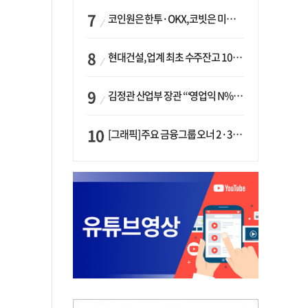
코인원은 한투·OKX, 코빗은 미래에셋…중소 거래소 ‘금융 동맹’ 승부수
현대건설, 업계 최초 수주잔고 100조 돌파…하반기 ‘원전’ 수주 드라이브
김정관 산업부 장관 “‘영업익 N% 성과급’ 지급 반대…주주·투자자 이익 반해”
[그래픽] 주요 금융그룹 오너 2·3세 현황