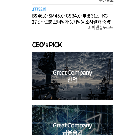
37792회
BS 46곳·SM 45곳·GS 34곳·부영 31곳·KG
27곳…그룹 오너일가 등기임원 조사결과 '충격'
파이낸셜포스트
CEO's PICK