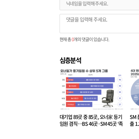
현재 총
0
개의 댓글이 있습니다.
심층분석
대기업 89곳 중 85곳, 오너家 등기
SM 
임원 겸직…BS 46곳·SM 45곳 ‘족
출 1
벌경영’ 고착화
·3위