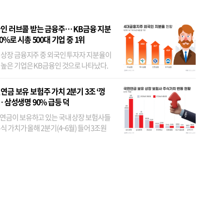
인 러브콜 받는 금융주… KB금융 지분
80%로 시총 500대 기업 중 1위
 상장 금융지주 중 외국인 투자자 지분율이
 높은 기업은 KB금융인 것으로 나타났다.
 외국인 지분율이 가장 낮은 곳은 메리츠금
었다. 특히 KB금융은 지난달 말 기준 해외
연금 보유 보험주 가치 2분기 3조 ‘껑
투자자 지분율이...
… 삼성생명 90% 급등 덕
연금이 보유하고 있는 국내 상장 보험사들
식 가치가 올해 2분기(4~6월) 들어 3조원
이 불어난 것으로 집계됐다. 삼성생명 주가
이 기간 90% 가까이 치솟으면서 전체 증가분
부분을 책임진 덕...