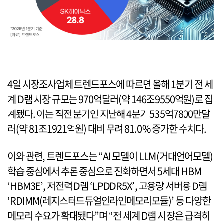
4일 시장조사업체 트렌드포스에 따르면 올해 1분기 전 세
계 D램 시장 규모는 970억달러(약 146조9550억원)로 집
계됐다. 이는 직전 분기인 지난해 4분기 535억7800만달
러(약 81조1921억원) 대비 무려 81.0% 증가한 수치다.
이와 관련, 트렌드포스는 “AI 모델이 LLM(거대언어모델)
학습 중심에서 추론 중심으로 진화하면서 5세대 HBM
‘HBM3E’, 저전력 D램 ‘LPDDR5X’, 고용량 서버용 D램
‘RDIMM(레지스터드듀얼인라인메모리모듈)’ 등 다양한
메모리 수요가 확대됐다”며 “전 세계 D램 시장은 급격히