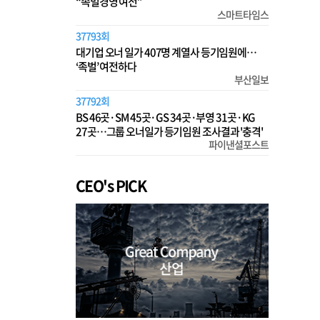
“족벌경영 여전”
스마트타임스
37793회
대기업 오너 일가 407명 계열사 등기임원에…
‘족벌’ 여전하다
부산일보
37792회
BS 46곳·SM 45곳·GS 34곳·부영 31곳·KG
27곳…그룹 오너일가 등기임원 조사결과 '충격'
파이낸셜포스트
CEO's PICK