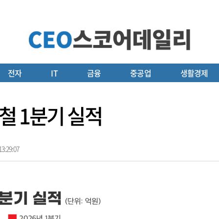
전자
IT
금융
중공업
생활경제
철 1분기 실적
3:29:07