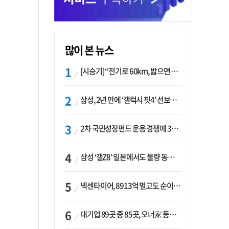
많이 본 뉴스
[시승기] “전기로 60km, 밟으면 462마력”…볼보 XC60 T8의 두 얼굴
삼성, 2년 만에 ‘갤럭시 핏4’ 선보이나…웨어러블 생태계 확장 ‘시동’
2차 국민성장펀드 운용 경쟁에 33개사 몰렸다…신한·하나 등 새 얼굴 대거 합류
삼성 ‘갤Z8’ 일본에서도 물량 동났다…애플 참전 앞두고 선두 수성 ‘시험대’
넥센타이어, 8913억 벌고도 순이익 2억…유럽 세부담에 이익 증발
대기업 89곳 중 85곳, 오너家 등기임원 겸직…BS 46곳·SM 45곳 ‘족벌경영’ 고착화