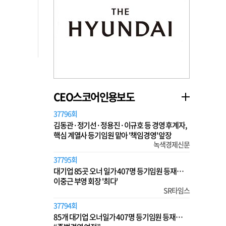
CEO스코어인용보도
37796회
김동관·정기선·정용진·이규호 등 경영 후계자,
핵심 계열사 등기임원 맡아 '책임경영' 앞장
녹색경제신문
37795회
대기업 85곳 오너 일가 407명 등기임원 등재…
이중근 부영 회장 '최다'
SR타임스
37794회
85개 대기업 오너일가 407명 등기임원 등재…