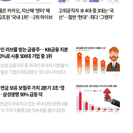
품은 카카오, 지난해 '엔터' 매
고위공직자 車 4대 중 3대는 ‘국
.2조원 '국내 1위'…2위 하이브
산’…절반 ‘현대’·최다 ‘그랜저’
 JYP 순
인 러브콜 받는 금융주… KB금융 지분
80%로 시총 500대 기업 중 1위
 상장 금융지주 중 외국인 투자자 지분율이
 높은 기업은 KB금융인 것으로 나타났다.
 외국인 지분율이 가장 낮은 곳은 메리츠금
었다. 특히 KB금융은 지난달 말 기준 해외
연금 보유 보험주 가치 2분기 3조 ‘껑
투자자 지분율이...
… 삼성생명 90% 급등 덕
연금이 보유하고 있는 국내 상장 보험사들
식 가치가 올해 2분기(4~6월) 들어 3조원
이 불어난 것으로 집계됐다. 삼성생명 주가
이 기간 90% 가까이 치솟으면서 전체 증가분
부분을 책임진 덕...