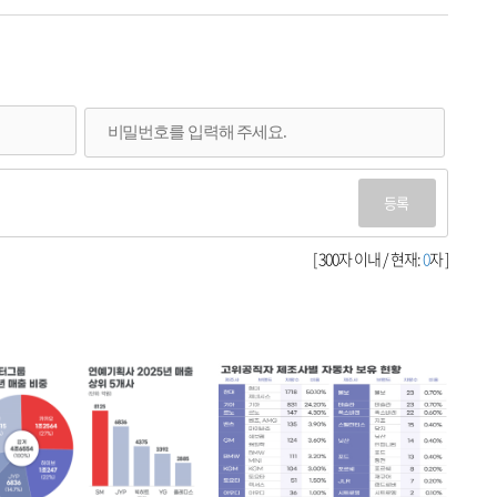
등록
[ 300자 이내 / 현재:
0
자 ]