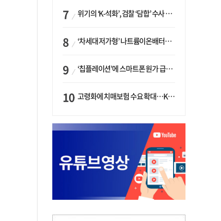
위기의 ‘K-석화’, 검찰 ‘담합’ 수사 착수…“LG·한화·롯데 등 7개 업체, 8개 제품 가격 담합”
‘차세대 저가형’ 나트륨이온배터리 시대 오나…LG화학·에코프로, 상용화 속도낸다
‘칩플레이션’에 스마트폰 원가 급등…삼성전자, ‘엑시노스’ 채택 확대하나
고령화에 치매보험 수요 확대…KB손보·삼성화재가 ‘시장 주도’