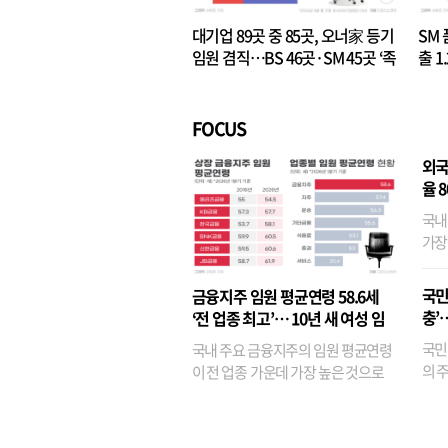
대기업 89곳 중 85곳, 오너家 등기
SM 
임원 겸직…BS 46곳·SM 45곳 ‘족
출 1
벌경영’ 고착화
·3위
FOCUS
외국
율 
국내
가장
반면
융이
국민
금융지주 임원 평균연령 58.6세
기관
충’
‘전 업종 최고’… 10년 새 여성 임
원은 14배 껑충
국민
국내 주요 금융지주의 임원 평균연령
의 주
이 전 업종 가운데 가장 높은 것으로
가까
나타났다. 금융업 특유의 경험 중심 인
가 
사와 내부 승진 문화가 이어지면서 10
의 대
년새 임원의 평균연령이 높아졌으며,