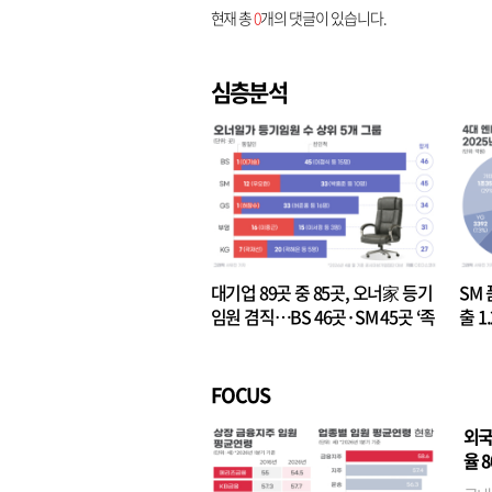
현재 총
0
개의 댓글이 있습니다.
심층분석
대기업 89곳 중 85곳, 오너家 등기
SM 
임원 겸직…BS 46곳·SM 45곳 ‘족
출 1
벌경영’ 고착화
·3위
FOCUS
외국
율 