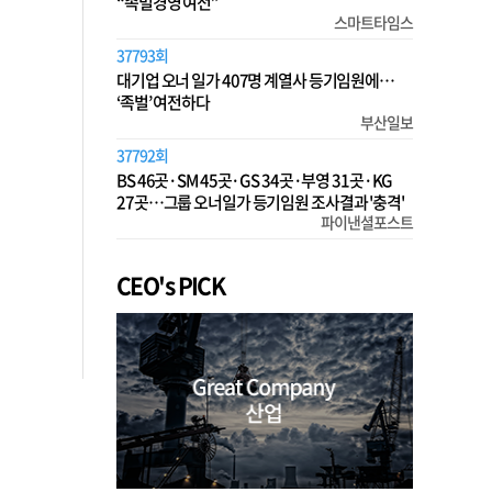
“족벌경영 여전”
스마트타임스
37793회
대기업 오너 일가 407명 계열사 등기임원에…
‘족벌’ 여전하다
부산일보
37792회
BS 46곳·SM 45곳·GS 34곳·부영 31곳·KG
27곳…그룹 오너일가 등기임원 조사결과 '충격'
파이낸셜포스트
CEO's PICK