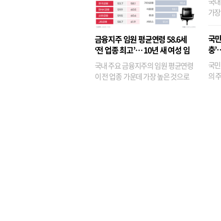
국내
가장
반면
융이
국민
금융지주 임원 평균연령 58.6세
기관
충’
‘전 업종 최고’… 10년 새 여성 임
원은 14배 껑충
국민
국내 주요 금융지주의 임원 평균연령
의 주
이 전 업종 가운데 가장 높은 것으로
가까
나타났다. 금융업 특유의 경험 중심 인
가 
사와 내부 승진 문화가 이어지면서 10
의 대
년새 임원의 평균연령이 높아졌으며,
평균연령이 60대를 기...