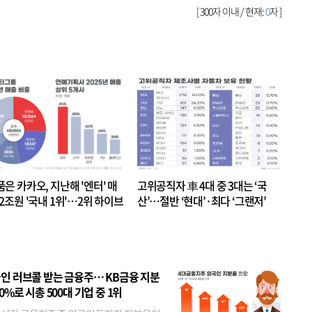
[ 300자 이내 / 현재:
0
자 ]
품은 카카오, 지난해 '엔터' 매
고위공직자 車 4대 중 3대는 ‘국
.2조원 '국내 1위'…2위 하이브
산’…절반 ‘현대’·최다 ‘그랜저’
 JYP 순
인 러브콜 받는 금융주… KB금융 지분
80%로 시총 500대 기업 중 1위