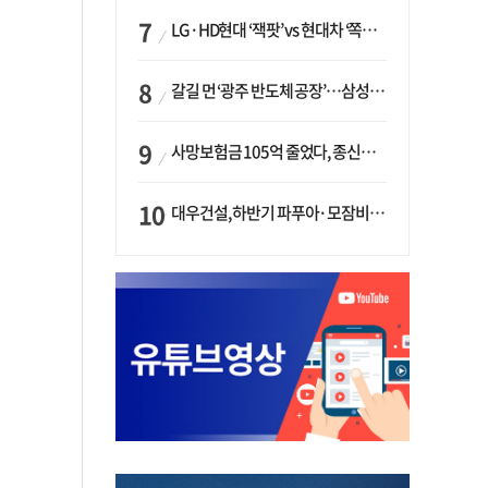
LG·HD현대 ‘잭팟’ vs 현대차 ‘쪽박’…글로벌 사모펀드, 韓 대기업 투자 ‘희비’
갈길 먼 ‘광주 반도체 공장’…삼성·SK, ‘주 52시간제’ 규제 해소 ‘공방’
사망보험금 105억 줄었다, 종신보험·유동화 동시에 ‘주춤’…신한라이프는 401억 급증
대우건설, 하반기 파푸아·모잠비크 LNG 플랜트 수주 가시권…수주목표 27조로 샹향