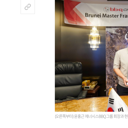
(오른쪽부터) 윤홍근 제너시스BBQ 그룹 회장과 현