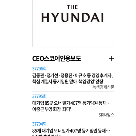
CEO스코어인용보도
37796회
김동관·정기선·정용진·이규호 등 경영 후계자,
핵심 계열사 등기임원 맡아 '책임경영' 앞장
녹색경제신문
37795회
대기업 85곳 오너 일가 407명 등기임원 등재…
이중근 부영 회장 '최다'
SR타임스
37794회
85개 대기업 오너일가 407명 등기임원 등재…