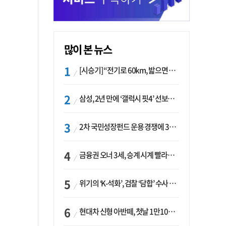
많이 본 뉴스
[시승기] “전기로 60km, 밟으면 462마력”…볼보 XC60 T8의 두 얼굴
삼성, 2년 만에 ‘갤럭시 핏4’ 선보이나…웨어러블 생태계 확장 ‘시동’
2차 국민성장펀드 운용 경쟁에 33개사 몰렸다…신한·하나 등 새 얼굴 대거 합류
금융권 오너 3세, 승계 시계 빨라지나…한국투자 ‘속도’·미래에셋·메리츠는 ‘거리두기’
위기의 ‘K-석화’, 검찰 ‘담합’ 수사 착수…“LG·한화·롯데 등 7개 업체, 8개 제품 가격 담합”
현대차 신형 아반떼, 첫날 1만1094대 계약…역대 최고치 경신