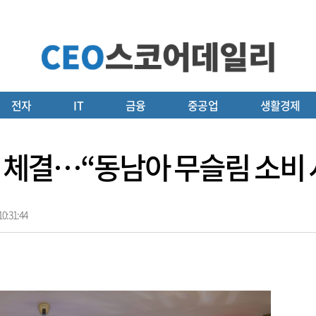
전자
IT
금융
중공업
생활경제
약 체결…“동남아 무슬림 소비 
0:31:44