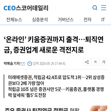
전체뉴스
심층분석
거버넌스
전자
IT
‘온라인’ 키움증권까지 출격…퇴직연
금, 증권업계 새로운 격전지로
박예슬 기자
입력 2026-05-29 17:44:41
미래에셋증권, 적립금 42.4조로 압도적 1위…2위 삼성증
권보다 2배 가량 많아
적립금 10조 넘은 증권사만 5곳…키움증권, 플랫폼 경쟁
력 앞세워 ‘톱5’ 도전장