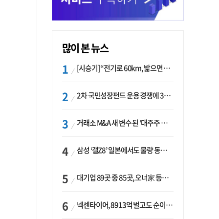
많이 본 뉴스
[시승기] “전기로 60km, 밟으면 462마력”…볼보 XC60 T8의 두 얼굴
2차 국민성장펀드 운용 경쟁에 33개사 몰렸다…신한·하나 등 새 얼굴 대거 합류
거래소 M&A 새 변수 된 ‘대주주 심사’…네이버·두나무 결합도 영향권
삼성 ‘갤Z8’ 일본에서도 물량 동났다…애플 참전 앞두고 선두 수성 ‘시험대’
대기업 89곳 중 85곳, 오너家 등기임원 겸직…BS 46곳·SM 45곳 ‘족벌경영’ 고착화
넥센타이어, 8913억 벌고도 순이익 2억…유럽 세부담에 이익 증발