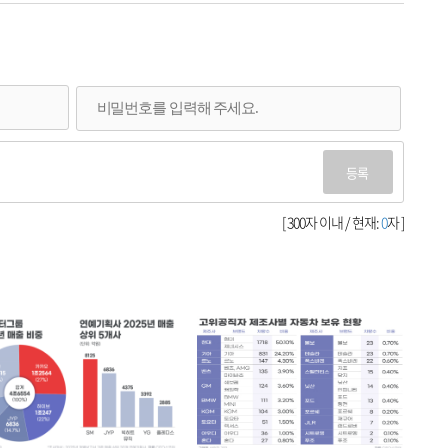
등록
[ 300자 이내 / 현재:
0
자 ]