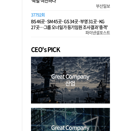
‘족벌’ 여전하다
부산일보
37792회
BS 46곳·SM 45곳·GS 34곳·부영 31곳·KG
27곳…그룹 오너일가 등기임원 조사결과 '충격'
파이낸셜포스트
CEO's PICK