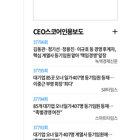
CEO스코어인용보도
37796회
김동관·정기선·정용진·이규호 등 경영 후계자,
핵심 계열사 등기임원 맡아 '책임경영' 앞장
녹색경제신문
37795회
대기업 85곳 오너 일가 407명 등기임원 등재…
이중근 부영 회장 '최다'
SR타임스
37794회
85개 대기업 오너일가 407명 등기임원 등재…
“족벌경영 여전”
스마트타임스
37793회
대기업 오너 일가 407명 계열사 등기임원에…