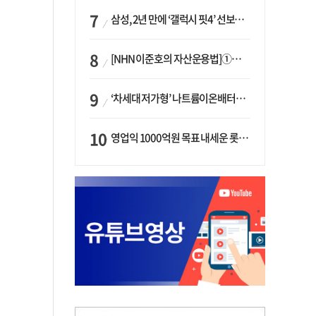
삼성, 2년 만에 ‘갤럭시 핏4’ 선보이나…웨어러블 생태계 확장 ‘시동’
[NHN 이준호의 자산운용법]①이니시오·JLC ‘부동산’-JLC파트너스 ‘투자’…“부동산 담보대출로 투자재원 확보”
‘차세대 저가형’ 나트륨이온배터리 시대 오나…LG화학·에코프로, 상용화 속도낸다
영업익 1000억원 목표 내세운 롯데마트…하반기 ‘오카도’ 시험대