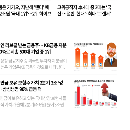
품은 카카오, 지난해 '엔터' 매
고위공직자 車 4대 중 3대는 ‘국
.2조원 '국내 1위'…2위 하이브
산’…절반 ‘현대’·최다 ‘그랜저’
 JYP 순
인 러브콜 받는 금융주… KB금융 지분
80%로 시총 500대 기업 중 1위
 상장 금융지주 중 외국인 투자자 지분율이
 높은 기업은 KB금융인 것으로 나타났다.
 외국인 지분율이 가장 낮은 곳은 메리츠금
었다. 특히 KB금융은 지난달 말 기준 해외
연금 보유 보험주 가치 2분기 3조 ‘껑
투자자 지분율이...
… 삼성생명 90% 급등 덕
연금이 보유하고 있는 국내 상장 보험사들
식 가치가 올해 2분기(4~6월) 들어 3조원
이 불어난 것으로 집계됐다. 삼성생명 주가
이 기간 90% 가까이 치솟으면서 전체 증가분
부분을 책임진 덕...