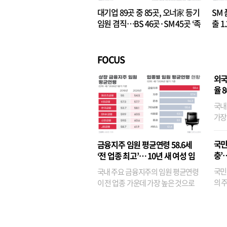
대기업 89곳 중 85곳, 오너家 등기
SM 
임원 겸직…BS 46곳·SM 45곳 ‘족
출 1
벌경영’ 고착화
·3위
FOCUS
외국
율 
국내
가장
반면
융이
국민
금융지주 임원 평균연령 58.6세
기관
충’
‘전 업종 최고’… 10년 새 여성 임
원은 14배 껑충
국민
국내 주요 금융지주의 임원 평균연령
의 주
이 전 업종 가운데 가장 높은 것으로
가까
나타났다. 금융업 특유의 경험 중심 인
가 
사와 내부 승진 문화가 이어지면서 10
의 대
년새 임원의 평균연령이 높아졌으며,