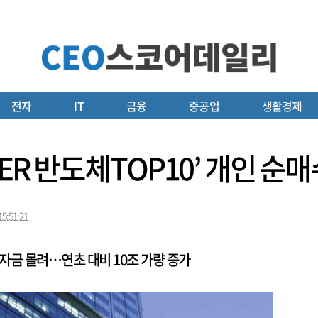
전자
IT
금융
중공업
생활경제
R 반도체TOP10’ 개인 순매수
5:51:21
투자금 몰려…연초 대비 10조 가량 증가