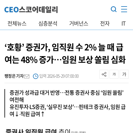
전체뉴스
심층분석
거버넌스
전자
IT
‘호황’ 증권가, 임직원 수 2% 늘 때 급
여는 48% 증가…임원 보상 쏠림 심화
팽정은 기자
입력 2026-05-29 07:00:00
증권가 성과급 대거 반영…전통 증권사 중심 ‘임원 쏠림’
여전해
유진투자‧LS증권, ‘실무진 보상’…핀테크 증권사, 임원 급
여↓‧직원 급여↑