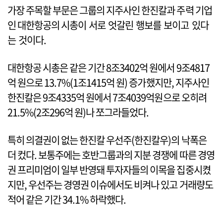
가장 주목할 부문은 그룹의 지주사인 한진칼과 주력 기업
인 대한항공의 시총이 서로 엇갈린 행보를 보이고 있다
는 것이다.
대한항공 시총은 같은 기간 8조3402억 원에서 9조4817
억 원으로 13.7%(1조1415억 원) 증가했지만, 지주사인
한진칼은 9조4335억 원에서 7조4039억원으로 오히려
21.5%(2조296억 원)나 쪼그라들었다.
특히 의결권이 없는 한진칼 우선주(한진칼우)의 낙폭은
더 컸다. 보통주에는 호반그룹과의 지분 경쟁에 따른 경영
권 프리미엄이 일부 반영돼 투자자들의 이목을 집중시켰
지만, 우선주는 경영권 이슈에서도 비켜나 있고 거래량도
적어 같은 기간 34.1% 하락했다.