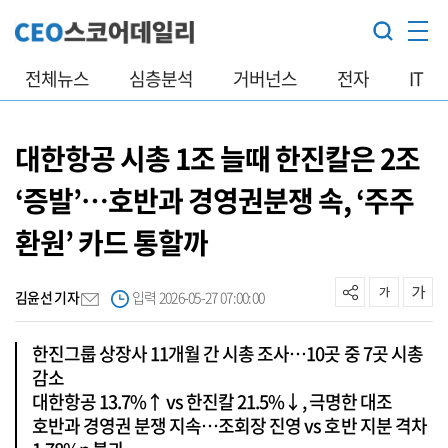
전체뉴스
심층분석
거버넌스
전자
IT
대한항공 시총 1조 늘때 한진칼은 2조
‘증발’…호반과 경영권분쟁 속, ‘주주
환원’ 카드 통할까
김윤선 기자
입력 2026-05-27 07:00:00
한진그룹 상장사 11개월 간 시총 조사…10곳 중 7곳 시총
감소
대한항공 13.7%↑ vs 한진칼 21.5%↓, 극명한 대조
호반과 경영권 분쟁 지속…조회장 진영 vs 호반 지분 격차