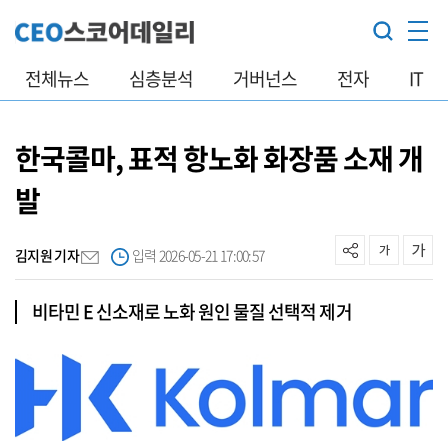
전체뉴스
심층분석
거버넌스
전자
IT
한국콜마, 표적 항노화 화장품 소재 개
발
김지원 기자
입력 2026-05-21 17:00:57
비타민 E 신소재로 노화 원인 물질 선택적 제거