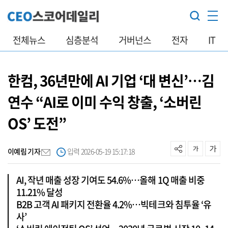
전체뉴스
심층분석
거버넌스
전자
IT
한컴, 36년만에 AI 기업 ‘대 변신’…김
연수 “AI로 이미 수익 창출, ‘소버린
OS’ 도전”
이예림 기자
입력 2026-05-19 15:17:18
AI, 작년 매출 성장 기여도 54.6%…올해 1Q 매출 비중
11.21% 달성
B2B 고객 AI 패키지 전환율 4.2%…빅테크와 침투율 ‘유
사’