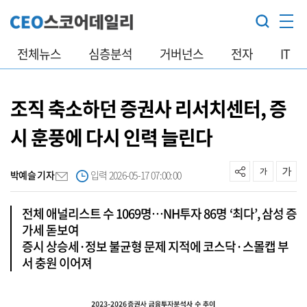
전체뉴스
심층분석
거버넌스
전자
IT
조직 축소하던 증권사 리서치센터, 증
시 훈풍에 다시 인력 늘린다
박예슬 기자
입력 2026-05-17 07:00:00
전체 애널리스트 수 1069명…NH투자 86명 ‘최다’, 삼성 증
가세 돋보여
증시 상승세·정보 불균형 문제 지적에 코스닥·스몰캡 부
서 충원 이어져