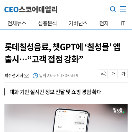
전체뉴스
심층분석
거버넌스
전자
IT
롯데칠성음료, 챗GPT에 ‘칠성몰’ 앱
출시…“고객 접점 강화”
박주선 기자
입력 2026-05-13 09:51:09
대화 기반 실시간 정보 전달 및 쇼핑 경험 확대