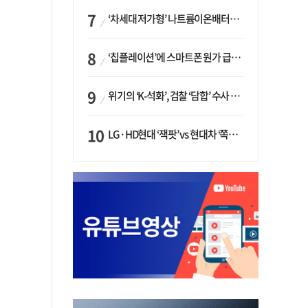
‘차세대 저가형’ 나트륨이온배터리 시대 오나…LG화학·에코프로, 상용화 속도낸다
‘칩플레이션’에 스마트폰 원가 급등…삼성전자, ‘엑시노스’ 채택 확대하나
위기의 ‘K-석화’, 검찰 ‘담합’ 수사 착수…“LG·한화·롯데 등 7개 업체, 8개 제품 가격 담합”
LG·HD현대 ‘잭팟’ vs 현대차 ‘쪽박’…글로벌 사모펀드, 韓 대기업 투자 ‘희비’