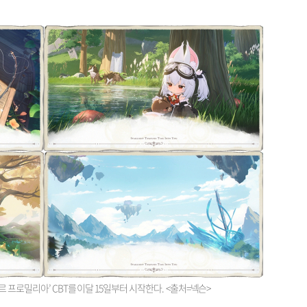
 프로밀리아’ CBT를 이달 15일부터 시작한다. <출처=넥슨>