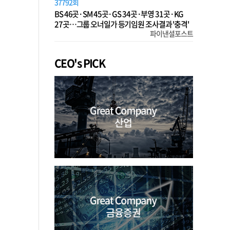
37792회
BS 46곳·SM 45곳·GS 34곳·부영 31곳·KG
27곳…그룹 오너일가 등기임원 조사결과 '충격'
파이낸셜포스트
CEO's PICK