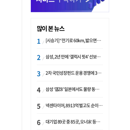
많이 본 뉴스
[시승기] “전기로 60km, 밟으면 462마력”…볼보 XC60 T8의 두 얼굴
삼성, 2년 만에 ‘갤럭시 핏4’ 선보이나…웨어러블 생태계 확장 ‘시동’
2차 국민성장펀드 운용 경쟁에 33개사 몰렸다…신한·하나 등 새 얼굴 대거 합류
삼성 ‘갤Z8’ 일본에서도 물량 동났다…애플 참전 앞두고 선두 수성 ‘시험대’
넥센타이어, 8913억 벌고도 순이익 2억…유럽 세부담에 이익 증발
대기업 89곳 중 85곳, 오너家 등기임원 겸직…BS 46곳·SM 45곳 ‘족벌경영’ 고착화