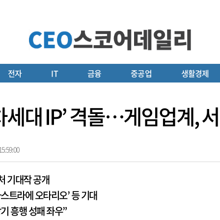
전자
IT
금융
중공업
생활경제
차세대 IP’ 격돌…게임업계, 
5:59:00
처 기대작 공개
아스트라에 오타리오’ 등 기대
기 흥행 성패 좌우”