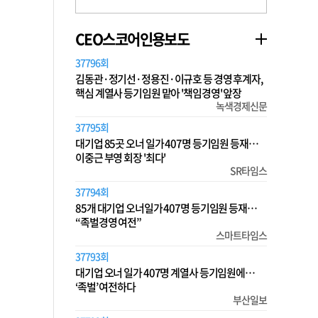
CEO스코어인용보도
37796회
김동관·정기선·정용진·이규호 등 경영 후계자,
핵심 계열사 등기임원 맡아 '책임경영' 앞장
녹색경제신문
37795회
대기업 85곳 오너 일가 407명 등기임원 등재…
이중근 부영 회장 '최다'
SR타임스
37794회
85개 대기업 오너일가 407명 등기임원 등재…
“족벌경영 여전”
스마트타임스
37793회
대기업 오너 일가 407명 계열사 등기임원에…
‘족벌’ 여전하다
부산일보