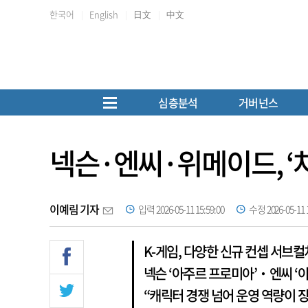
한국어
English
日文
中文
심층분석
거버넌스
넥슨·엔씨·위메이드, ‘
이예림 기자
입력 2026-05-11 15:59:00
수정 2026-05-11 1
K-게임, 다양한 신규 컨셉 서브컬
넥슨 ‘아주르 프로미아’‧엔씨 ‘
“캐릭터 경쟁 넘어 운영 역량이 장