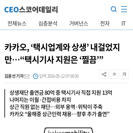
전체뉴스
심층분석
거버넌스
전자
IT
카카오, ‘택시업계와 상생’ 내걸었지
만…“택시기사 지원은 ‘찔끔’”
김윤선 기자
입력 2026-05-12 07:00:00
상생재단 출연금 80억 중 택시기사 직접 지원 13억
나머지는 이월·간접비용 차지
상근 직원 없는 재단…외부 용역·위탁이 주축
카카오 “올해중 상근인력 채용…향후 추가 출연”