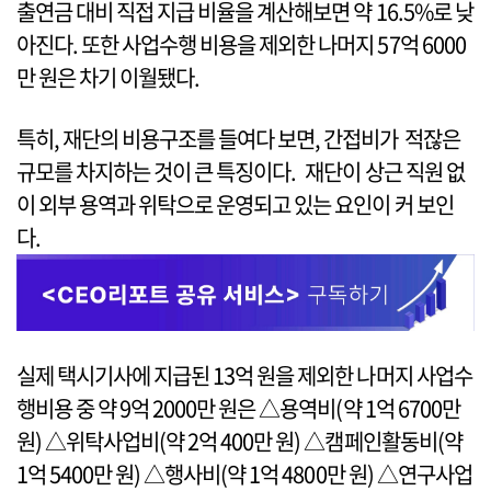
출연금 대비 직접 지급 비율을 계산해보면 약 16.5%로 낮
아진다. 또한 사업수행 비용을 제외한 나머지 57억 6000
만 원은 차기 이월됐다.
특히, 재단의 비용구조를 들여다 보면, 간접비가 적잖은
규모를 차지하는 것이 큰 특징이다. 재단이 상근 직원 없
이 외부 용역과 위탁으로 운영되고 있는 요인이 커 보인
다.
실제 택시기사에 지급된 13억 원을 제외한 나머지 사업수
행비용 중 약 9억 2000만 원은 △용역비(약 1억 6700만
원) △위탁사업비(약 2억 400만 원) △캠페인활동비(약
1억 5400만 원) △행사비(약 1억 4800만 원) △연구사업