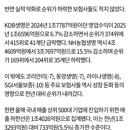
반면 실적 악화로 순위가 하락한 보험사들도 적지 않았다.
KDB생명은 2024년 1조7787억원이던 영업수익이 2025
년 1조6596억원으로 6.7% 감소하면서 순위가 374위에
서 415위로 41계단 급락했다. NH농협생명 역시 4조
4609억원에서 3조7697억원으로 15.5% 감소하며 순위
가 169위에서 204위로 35계단 하락했다.
이 밖에도 코리안리(-7), 동양생명(-7), 라이나생명(-8),
SGI서울보증(-10) 등 주요 보험사들 역시 성장 둔화 등의
영향으로 전년 대비 순위가 내려갔다.
한편 올해 국내 매출 상위 500대 기업에 진입하기 위한 매
출 하한선은 1조4026억원으로 집계됐다. 이는 전년(1조
3293억원) 대비 733억원(5.5%) 증가한 수준이다.