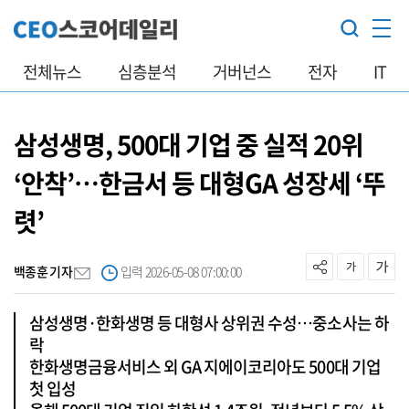
전체뉴스
심층분석
거버넌스
전자
IT
삼성생명, 500대 기업 중 실적 20위
‘안착’…한금서 등 대형GA 성장세 ‘뚜
렷’
백종훈 기자
입력 2026-05-08 07:00:00
삼성생명·한화생명 등 대형사 상위권 수성…중소사는 하
락
한화생명금융서비스 외 GA 지에이코리아도 500대 기업
첫 입성