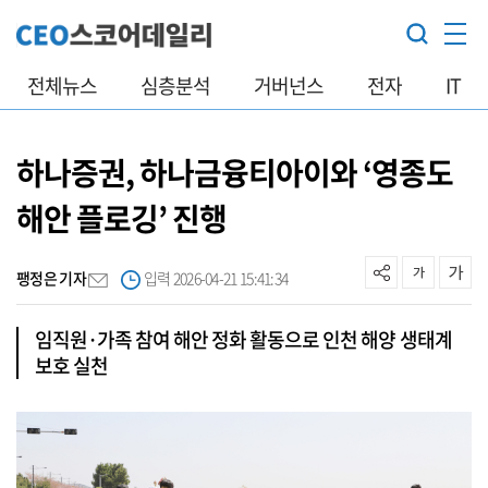
전체뉴스
심층분석
거버넌스
전자
IT
하나증권, 하나금융티아이와 ‘영종도
해안 플로깅’ 진행
팽정은 기자
입력 2026-04-21 15:41:34
임직원·가족 참여 해안 정화 활동으로 인천 해양 생태계
보호 실천