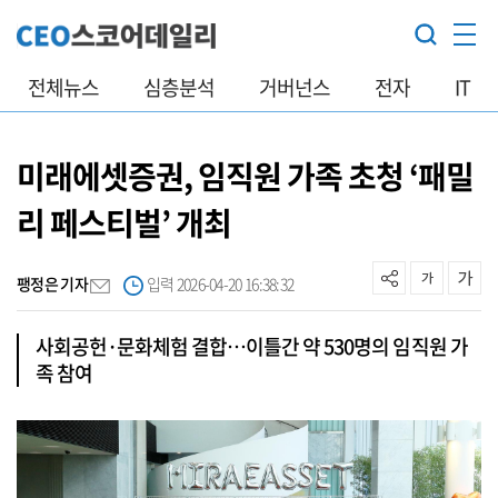
전체뉴스
심층분석
거버넌스
전자
IT
미래에셋증권, 임직원 가족 초청 ‘패밀
리 페스티벌’ 개최
팽정은 기자
입력 2026-04-20 16:38:32
사회공헌·문화체험 결합…이틀간 약 530명의 임직원 가
족 참여