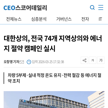
전체뉴스
심층분석
거버넌스
전자
IT
대한상의, 전국 74개 지역상의와 에너
지 절약 캠페인 실시
오창영 기자
입력 2026-03-25 17:32:38
차량 5부제·실내 적정 온도 유지·전력 절감 등 에너지 절
약 조치