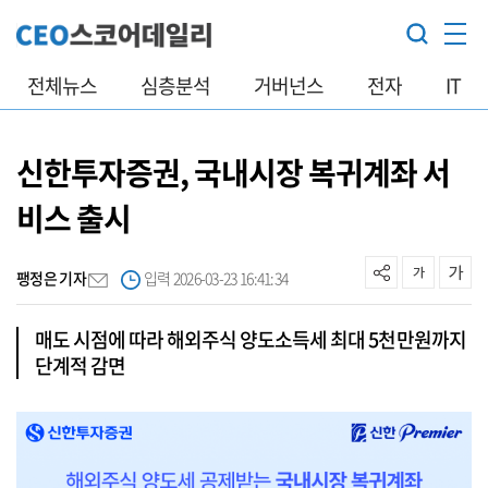
전체뉴스
심층분석
거버넌스
전자
IT
신한투자증권, 국내시장 복귀계좌 서
비스 출시
팽정은 기자
입력 2026-03-23 16:41:34
매도 시점에 따라 해외주식 양도소득세 최대 5천만원까지
단계적 감면