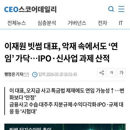
전체뉴스
심층분석
거버넌스
전자
IT
이재원 빗썸 대표, 악재 속에서도 ‘연
임’ 가닥…IPO·신사업 과제 산적
팽정은 기자
입력 2026-03-20 16:51:43
이 대표, 오지급 사고‧특금법 제재에도 연임 가능성↑…변
화보다 ‘안정’
금융사고 수습‧대주주 지분규제‧수익다각화‧IPO·규제 대
응 등 ‘시험대’