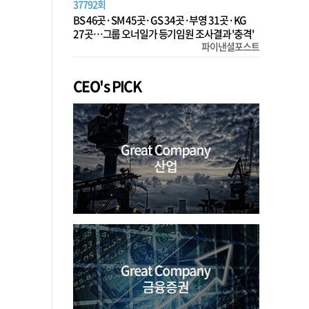
37792회
BS 46곳·SM 45곳·GS 34곳·부영 31곳·KG
27곳…그룹 오너일가 등기임원 조사결과 '충격'
파이낸셜포스트
CEO's PICK