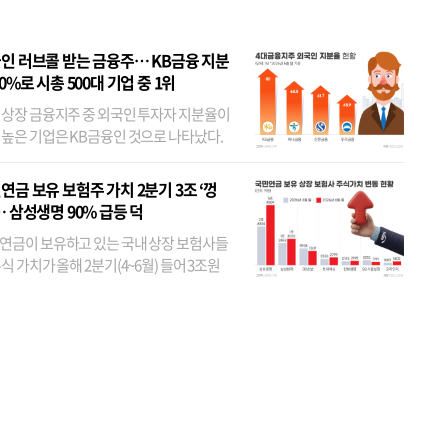
인 러브콜 받는 금융주… KB금융 지분
80%로 시총 500대 기업 중 1위
 상장 금융지주 중 외국인 투자자 지분율이
 높은 기업은 KB금융인 것으로 나타났다.
 외국인 지분율이 가장 낮은 곳은 메리츠금
었다. 특히 KB금융은 지난달 말 기준 해외
연금 보유 보험주 가치 2분기 3조 ‘껑
투자자 지분율이...
… 삼성생명 90% 급등 덕
연금이 보유하고 있는 국내 상장 보험사들
식 가치가 올해 2분기(4~6월) 들어 3조원
이 불어난 것으로 집계됐다. 삼성생명 주가
이 기간 90% 가까이 치솟으면서 전체 증가분
부분을 책임진 덕...