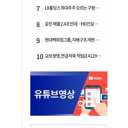
LX홀딩스 최대주주 오르는 구형모 사장…계열사 실적 개선 ‘과제’
같은 매출 2.4조인데…HD건설기계·두산밥캣, 성장 동력 갈렸다
현대백화점그룹, 지배구조 개편 작업…지주사 행위제한 요건 해소
교보생명, 연금저축 적립금 4129억 증가 ‘1위’…KB라이프는 최대 감소율