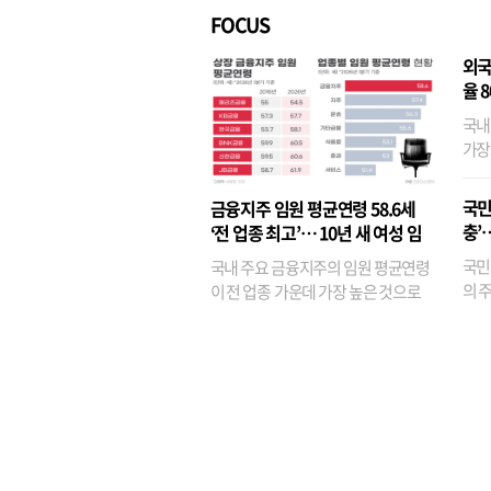
FOCUS
외국
율 
국내
가장
반면
융이
국민
금융지주 임원 평균연령 58.6세
기관
충’
‘전 업종 최고’… 10년 새 여성 임
원은 14배 껑충
국민
국내 주요 금융지주의 임원 평균연령
의 주
이 전 업종 가운데 가장 높은 것으로
가까
나타났다. 금융업 특유의 경험 중심 인
가 
사와 내부 승진 문화가 이어지면서 10
의 대
년새 임원의 평균연령이 높아졌으며,
평균연령이 60대를 기...