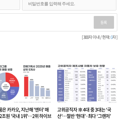
등록
[ 300자 이내 / 현재:
0
자 ]
품은 카카오, 지난해 '엔터' 매
고위공직자 車 4대 중 3대는 ‘국
.2조원 '국내 1위'…2위 하이브
산’…절반 ‘현대’·최다 ‘그랜저’
 JYP 순