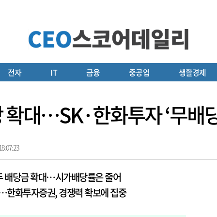
전자
IT
금융
중공업
생활경제
당 확대…SK·한화투자 ‘무배당
8:07:23
두 배당금 확대…시가배당률은 줄어
각…한화투자증권, 경쟁력 확보에 집중