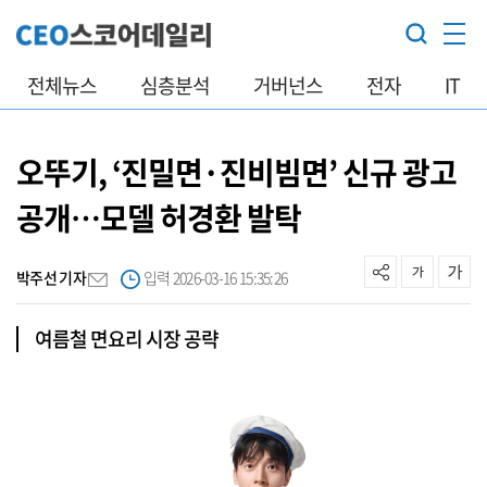
전체뉴스
심층분석
거버넌스
전자
IT
오뚜기, ‘진밀면·진비빔면’ 신규 광고
공개…모델 허경환 발탁
박주선 기자
입력 2026-03-16 15:35:26
여름철 면요리 시장 공략