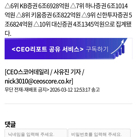
△6위 KB증권 6조6928억원 △7위 하나증권 6조1014
억원 △8위 키움증권 6조822억원 △9위 신한투자증권 5
조6824억원 △10위 대신증권 4조1345억원으로 집계됐
다.
[CEO스코어데일리 / 사유진 기자 /
nick3010@ceoscore.co.kr]
무단 전재-재배포 금지> 2026-03-12 12:53:17 송고
댓글