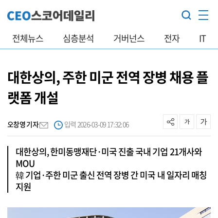
전체뉴스
심층분석
거버넌스
전자
IT
대한상의, 주한 미군 전역 장병 채용 플
랫폼 개설
오창영 기자
입력 2026-03-09 17:32:06
대한상의, 한미동맹재단·미국 진출 국내 기업 21개사와
MOU
韓 기업·주한 미군 출신 전역 장병 간 미국 내 일자리 매칭
지원