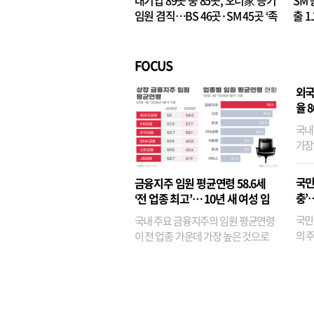
대기업 89곳 중 85곳, 오너家 등기
SM 
임원 겸직…BS 46곳·SM 45곳 ‘족
출 1
벌경영’ 고착화
·3위
FOCUS
외국
율 
국내
가장
반면
융이
국민
금융지주 임원 평균연령 58.6세
기관
충’
‘전 업종 최고’… 10년 새 여성 임
원은 14배 껑충
국민
국내 주요 금융지주의 임원 평균연령
의 주
이 전 업종 가운데 가장 높은 것으로
가까
나타났다. 금융업 특유의 경험 중심 인
가 
사와 내부 승진 문화가 이어지면서 10
의 대
년새 임원의 평균연령이 높아졌으며,
평균연령이 60대를 기...