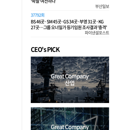
‘족벌’ 여전하다
부산일보
37792회
BS 46곳·SM 45곳·GS 34곳·부영 31곳·KG
27곳…그룹 오너일가 등기임원 조사결과 '충격'
파이낸셜포스트
CEO's PICK