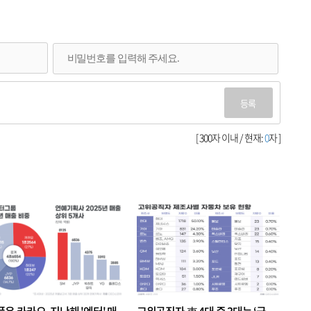
등록
[ 300자 이내 / 현재:
0
자 ]