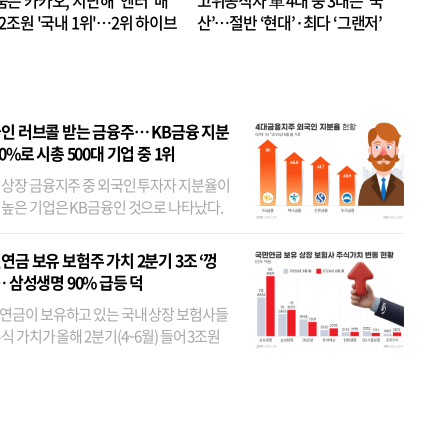
품은 카카오, 지난해 '엔터' 매
고위공직자 車 4대 중 3대는 ‘국
.2조원 '국내 1위'…2위 하이브
산’…절반 ‘현대’·최다 ‘그랜저’
 JYP 순
인 러브콜 받는 금융주… KB금융 지분
80%로 시총 500대 기업 중 1위
 상장 금융지주 중 외국인 투자자 지분율이
 높은 기업은 KB금융인 것으로 나타났다.
 외국인 지분율이 가장 낮은 곳은 메리츠금
었다. 특히 KB금융은 지난달 말 기준 해외
연금 보유 보험주 가치 2분기 3조 ‘껑
투자자 지분율이...
… 삼성생명 90% 급등 덕
연금이 보유하고 있는 국내 상장 보험사들
식 가치가 올해 2분기(4~6월) 들어 3조원
이 불어난 것으로 집계됐다. 삼성생명 주가
이 기간 90% 가까이 치솟으면서 전체 증가분
부분을 책임진 덕...