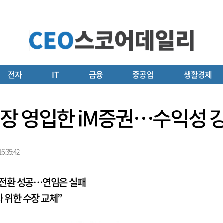
전자
IT
금융
중공업
생활경제
장 영입한 iM증권…수익성 
6:35:42
 전환 성공…연임은 실패
화 위한 수장 교체”