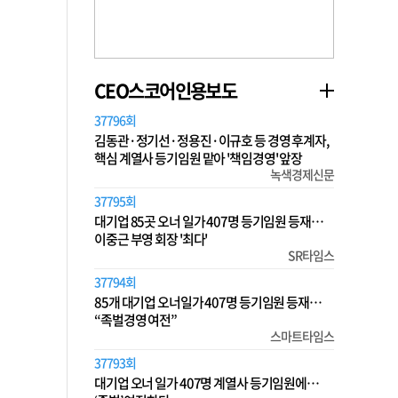
CEO스코어인용보도
37796회
김동관·정기선·정용진·이규호 등 경영 후계자,
핵심 계열사 등기임원 맡아 '책임경영' 앞장
녹색경제신문
37795회
대기업 85곳 오너 일가 407명 등기임원 등재…
이중근 부영 회장 '최다'
SR타임스
37794회
85개 대기업 오너일가 407명 등기임원 등재…
“족벌경영 여전”
스마트타임스
37793회
대기업 오너 일가 407명 계열사 등기임원에…