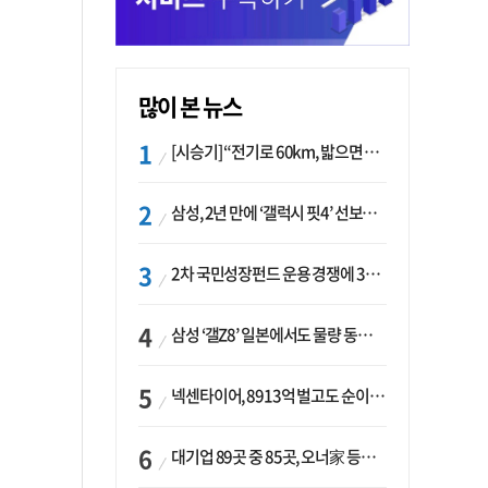
많이 본 뉴스
[시승기] “전기로 60km, 밟으면 462마력”…볼보 XC60 T8의 두 얼굴
삼성, 2년 만에 ‘갤럭시 핏4’ 선보이나…웨어러블 생태계 확장 ‘시동’
2차 국민성장펀드 운용 경쟁에 33개사 몰렸다…신한·하나 등 새 얼굴 대거 합류
삼성 ‘갤Z8’ 일본에서도 물량 동났다…애플 참전 앞두고 선두 수성 ‘시험대’
넥센타이어, 8913억 벌고도 순이익 2억…유럽 세부담에 이익 증발
대기업 89곳 중 85곳, 오너家 등기임원 겸직…BS 46곳·SM 45곳 ‘족벌경영’ 고착화