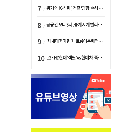
위기의 ‘K-석화’, 검찰 ‘담합’ 수사 착수…“LG·한화·롯데 등 7개 업체, 8개 제품 가격 담합”
금융권 오너 3세, 승계 시계 빨라지나…한국투자 ‘속도’·미래에셋·메리츠는 ‘거리두기’
‘차세대 저가형’ 나트륨이온배터리 시대 오나…LG화학·에코프로, 상용화 속도낸다
LG·HD현대 ‘잭팟’ vs 현대차 ‘쪽박’…글로벌 사모펀드, 韓 대기업 투자 ‘희비’