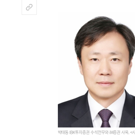
박태동 IBK투자증권 수석전무와 iM증권 사옥. 