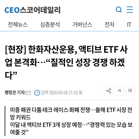
전체뉴스
심층분석
거버넌스
전자
IT
[현장] 한화자산운용, 액티브 ETF 사
업 본격화…“질적인 성장 경쟁 하겠
다”
팽정은 기자
입력 2026-03-04 17:13:36
미중 패권 다툼‧테크 레이스‧화폐 전쟁…올해 ETF 시장 전
망 키워드
이달 내 액티브 ETF 3개 상장 예정…“경쟁력 있는 모습 보
여줄 것”