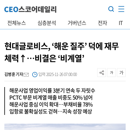
전체뉴스
심층분석
거버넌스
전자
IT
현대글로비스, ‘해운 질주’ 덕에 재무
체력↑…비결은 ‘비계열’
김병훈 기자
입력 2025-11-26 07:00:00
해운사업 영업이익률 3분기 연속 두 자릿수
PCTC 부문 비계열 매출 비중도 50% 넘어
해운사업 중심 이익 확대…부채비율 78%
입항료 불확실성도 걷혀…지속 성장 예상