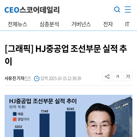
전체뉴스
심층분석
거버넌스
전자
IT
[그래픽] HJ중공업 조선부문 실적 추
이
사유진 기자
입력 2025-10-15 12:39:39