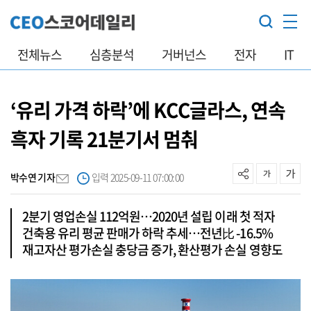
전체뉴스
심층분석
거버넌스
전자
IT
‘유리 가격 하락’에 KCC글라스, 연속
흑자 기록 21분기서 멈춰
박수연 기자
입력 2025-09-11 07:00:00
2분기 영업손실 112억원…2020년 설립 이래 첫 적자
건축용 유리 평균 판매가 하락 추세…전년比 -16.5%
재고자산 평가손실 충당금 증가, 환산평가 손실 영향도