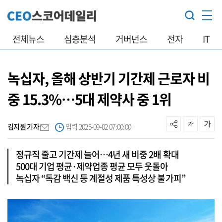
전체뉴스
심층분석
거버넌스
전자
IT
녹십자, 올해 상반기 기간제 근로자 비
중 15.3%…5대 제약사 중 1위
김지원 기자
입력 2025-09-02 07:00:00
정규직 줄고 기간제 늘어…4년 새 비중 2배 확대
500대 기업 평균·제약업종 평균 모두 웃돌아
녹십자 “독감 백신 등 계절성 제품 특성상 불가피”