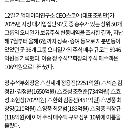
12일 기업데이터연구소 CEO스코어(대표 조원만)가
2025년 지정 대기업집단 92곳 중 총수가 있는 상위 50개
그룹의 오너일가 보유주식 변동내역을 조사한 결과, 지난
해 7월부터 올해 6월까지 상속·증여 등으로 지분변동이
있었던 곳 36개 그룹 오너일가의 주식 매수 규모는 8946
억원을 기록했다. 이중 정 수석부회장의 주식 매수액은
106억원으로 나타났다.
정 수석부회장은 △신세계 정용진(2251억원) △넥슨 김
정민·김정윤(1650억원) △효성 조현준(734억원) △효
성 조현상(702억원) △한화 김동선(451억원) △영풍 최
창영(210억원) △영풍 최윤범(183억원) △영풍 최창규
(118억원)에 이어 주식 매수액 규모 상위 10위에 이름을
올렸다.