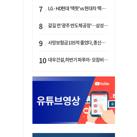
LG·HD현대 ‘잭팟’ vs 현대차 ‘쪽박’…글로벌 사모펀드, 韓 대기업 투자 ‘희비’
갈길 먼 ‘광주 반도체 공장’…삼성·SK, ‘주 52시간제’ 규제 해소 ‘공방’
사망보험금 105억 줄었다, 종신보험·유동화 동시에 ‘주춤’…신한라이프는 401억 급증
대우건설, 하반기 파푸아·모잠비크 LNG 플랜트 수주 가시권…수주목표 27조로 샹향