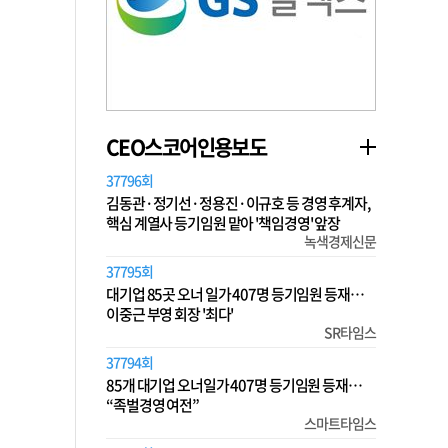
CEO스코어인용보도
37796회
김동관·정기선·정용진·이규호 등 경영 후계자,
핵심 계열사 등기임원 맡아 '책임경영' 앞장
녹색경제신문
37795회
대기업 85곳 오너 일가 407명 등기임원 등재…
이중근 부영 회장 '최다'
SR타임스
37794회
85개 대기업 오너일가 407명 등기임원 등재…
“족벌경영 여전”
스마트타임스