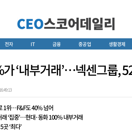
전자
IT
금융
중공업
생활경제
%가 ‘내부거래’…넥센그룹, 52
6:49:13
로 1위…F&F도 40% 넘어
래 ‘집중’…현대·동화 100% 내부거래
5곳 ‘최다’