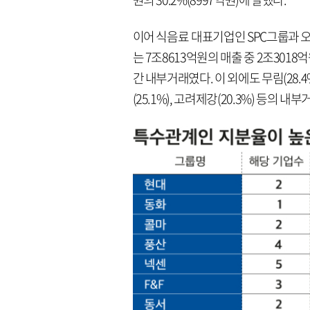
이어 식음료 대표기업인 SPC그룹과 오
는 7조8613억원의 매출 중 2조3018
간 내부거래였다. 이 외에도 무림(28.4%)
(25.1%), 고려제강(20.3%) 등의 