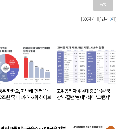
등록
[ 300자 이내 / 현재:
0
자 ]
품은 카카오, 지난해 '엔터' 매
고위공직자 車 4대 중 3대는 ‘국
.2조원 '국내 1위'…2위 하이브
산’…절반 ‘현대’·최다 ‘그랜저’
 JYP 순
인 러브콜 받는 금융주… KB금융 지분