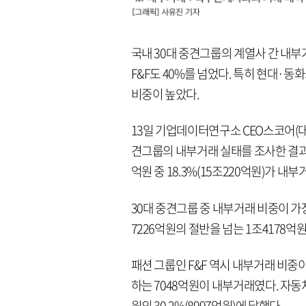
국내 30대 중견그룹의 계열사 간 내부거
F&F도 40%를 넘었다. 특히 현대
비중이 높았다.
13일 기업데이터연구소 CEO스코어(대표
견그룹의 내부거래 실태를 조사한 결과, 
억원 중 18.3%(15조220억원)가 내
30대 중견그룹 중 내부거래 비중이 가
7226억원의 절반을 넘는 1조4178억
패션 그룹인 F&F 역시 내부거래 비중이 
하는 7048억원이 내부거래였다. 자동
원의 30.2%(8997억원)에 달했다.