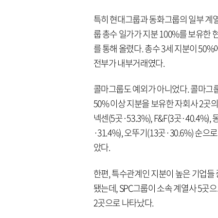
특히 현대그룹과 동화그룹의 일부 계열
룹 총수 일가가 지분 100%를 보유한
를 통해 올렸다. 총수 3세 지분이 5
전부가 내부거래였다.
콜마그룹도 예외가 아니었다. 콜마그룹 
50% 이상 지분을 보유한 자회사 2곳의 
넥센(5곳·53.3%), F&F(3곳·40.4%)
·31.4%), 오뚜기(13곳·30.6%)
았다.
한편, 특수관계인 지분이 높은 기업들 
됐는데, SPC그룹이 소속 계열사 5곳
2곳으로 나타났다.