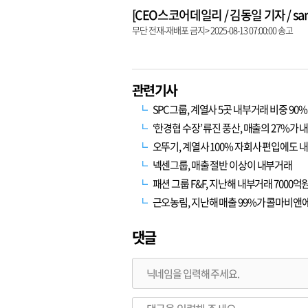
[CEO스코어데일리 / 김동일 기자 / same9
무단 전재-재배포 금지> 2025-08-13 07:00:00 송고
관련기사
SPC그룹, 계열사 5곳 내부거래 비중 9
‘한경협 수장’ 류진 풍산, 매출의 27%
오뚜기, 계열사 100% 자회사 편입에도
넥센그룹, 매출 절반 이상이 내부거래
패션 그룹 F&F, 지난해 내부거래 7000
근오농림, 지난해 매출 99%가 콜마비앤
댓글