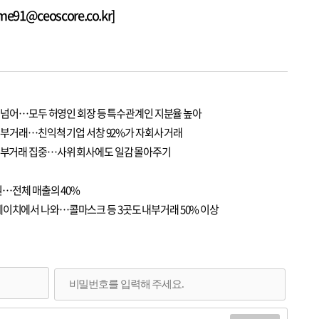
1@ceoscore.co.kr]
0% 넘어…모두 허영인 회장 등 특수관계인 지분율 높아
가 내부거래…친익척 기업 서창 92%가 자회사 거래
 내부거래 집중…사위 회사에도 일감 몰아주기
억원…전체 매출의 40%
에이치에서 나와…콜마스크 등 3곳도 내부거래 50% 이상