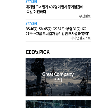
37793회
대기업 오너 일가 407명 계열사 등기임원에…
‘족벌’ 여전하다
부산일보
37792회
BS 46곳·SM 45곳·GS 34곳·부영 31곳·KG
27곳…그룹 오너일가 등기임원 조사결과 '충격'
파이낸셜포스트
CEO's PICK