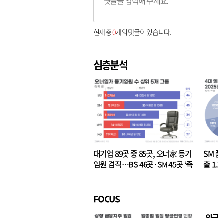
현재 총
0
개의 댓글이 있습니다.
심층분석
대기업 89곳 중 85곳, 오너家 등기
SM 
임원 겸직…BS 46곳·SM 45곳 ‘족
출 1
벌경영’ 고착화
·3위
FOCUS
외국