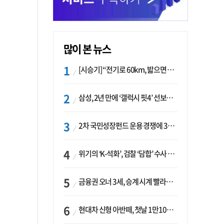
많이 본 뉴스
[시승기] “전기로 60km, 밟으면 462마력”…볼보 XC60 T8의 두 얼굴
삼성, 2년 만에 ‘갤럭시 핏4’ 선보이나…웨어러블 생태계 확장 ‘시동’
2차 국민성장펀드 운용 경쟁에 33개사 몰렸다…신한·하나 등 새 얼굴 대거 합류
위기의 ‘K-석화’, 검찰 ‘담합’ 수사 착수…“LG·한화·롯데 등 7개 업체, 8개 제품 가격 담합”
금융권 오너 3세, 승계 시계 빨라지나…한국투자 ‘속도’·미래에셋·메리츠는 ‘거리두기’
현대차 신형 아반떼, 첫날 1만1094대 계약…역대 최고치 경신