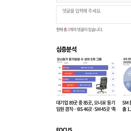
현재 총
0
개의 댓글이 있습니다.
심층분석
대기업 89곳 중 85곳, 오너家 등기
SM 
임원 겸직…BS 46곳·SM 45곳 ‘족
출 1
벌경영’ 고착화
·3위
FOCUS