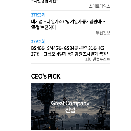
“족벌경영 여전”
스마트타임스
37793회
대기업 오너 일가 407명 계열사 등기임원에…
‘족벌’ 여전하다
부산일보
37792회
BS 46곳·SM 45곳·GS 34곳·부영 31곳·KG
27곳…그룹 오너일가 등기임원 조사결과 '충격'
파이낸셜포스트
CEO's PICK