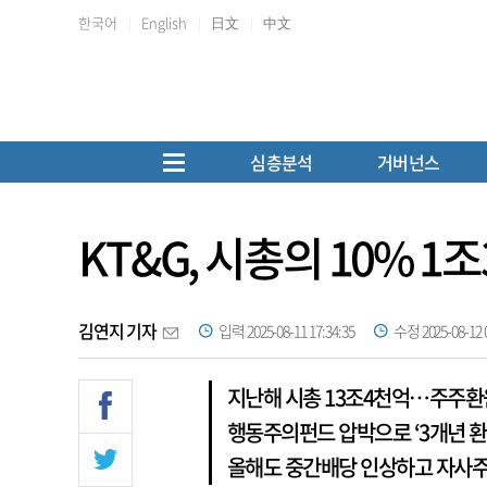
한국어
English
日文
中文
심층분석
거버넌스
KT&G, 시총의 10% 
김연지 기자
입력 2025-08-11 17:34:35
수정 2025-08-12 0
지난해 시총 13조4천억…주주환
행동주의펀드 압박으로 ‘3개년 환
올해도 중간배당 인상하고 자사주