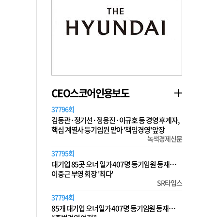
CEO스코어인용보도
37796회
김동관·정기선·정용진·이규호 등 경영 후계자,
핵심 계열사 등기임원 맡아 '책임경영' 앞장
녹색경제신문
37795회
대기업 85곳 오너 일가 407명 등기임원 등재…
이중근 부영 회장 '최다'
SR타임스
37794회
85개 대기업 오너일가 407명 등기임원 등재…