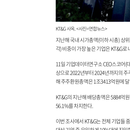
KT&G 사옥. <사진=연합뉴스>
지난해 국내 시가총액(이하 시총) 상위
각) 비중이 가장 높은 기업은 KT&G로
11일 기업데이터연구소 CEO스코어(대표
상으로 2022년부터 2024년까지의 
해 주주환원총액은 1조3413억원에 달했다
KT&G의 지난해 배당총액은 5884억원
56.1%를 차지한다.
이번 조사에서 KT&G는 전체 기업들 중
대상 기업 중 유일하게 10%대에 진입