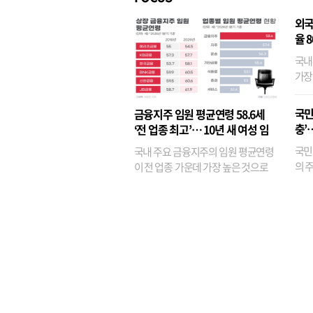
외국
율 
국내
가장
반면
융이
국민
금융지주 임원 평균연령 58.6세
기관
충’
‘전 업종 최고’… 10년 새 여성 임
원은 14배 껑충
국민
국내 주요 금융지주의 임원 평균연령
의 주
이 전 업종 가운데 가장 높은 것으로
가까
나타났다. 금융업 특유의 경험 중심 인
가 
사와 내부 승진 문화가 이어지면서 10
의 대
년새 임원의 평균연령이 높아졌으며,
평균연령이 60대를 기...