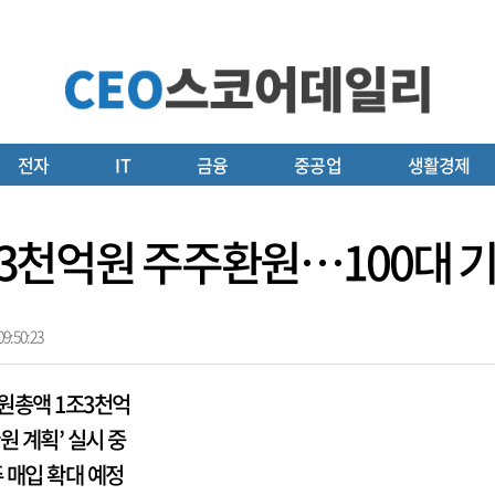
전자
IT
금융
중공업
생활경제
1조3천억원 주주환원…100대 기
9:50:23
원총액 1조3천억
원 계획’ 실시 중
 매입 확대 예정