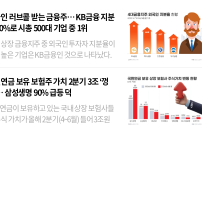
인 러브콜 받는 금융주… KB금융 지분
80%로 시총 500대 기업 중 1위
 상장 금융지주 중 외국인 투자자 지분율이
 높은 기업은 KB금융인 것으로 나타났다.
 외국인 지분율이 가장 낮은 곳은 메리츠금
었다. 특히 KB금융은 지난달 말 기준 해외
연금 보유 보험주 가치 2분기 3조 ‘껑
투자자 지분율이...
… 삼성생명 90% 급등 덕
연금이 보유하고 있는 국내 상장 보험사들
식 가치가 올해 2분기(4~6월) 들어 3조원
이 불어난 것으로 집계됐다. 삼성생명 주가
이 기간 90% 가까이 치솟으면서 전체 증가분
부분을 책임진 덕...