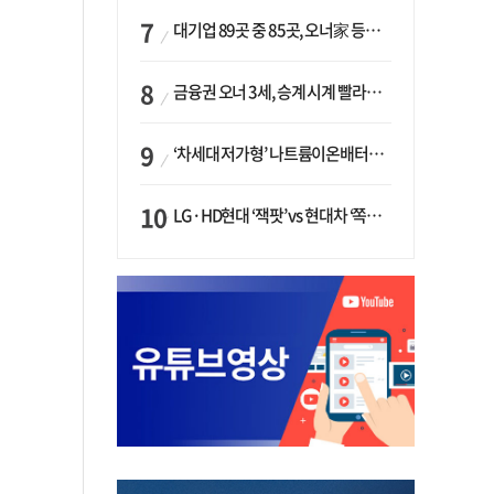
대기업 89곳 중 85곳, 오너家 등기임원 겸직…BS 46곳·SM 45곳 ‘족벌경영’ 고착화
금융권 오너 3세, 승계 시계 빨라지나…한국투자 ‘속도’·미래에셋·메리츠는 ‘거리두기’
‘차세대 저가형’ 나트륨이온배터리 시대 오나…LG화학·에코프로, 상용화 속도낸다
LG·HD현대 ‘잭팟’ vs 현대차 ‘쪽박’…글로벌 사모펀드, 韓 대기업 투자 ‘희비’