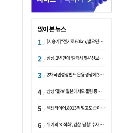
많이 본 뉴스
[시승기] “전기로 60km, 밟으면 462마력”…볼보 XC60 T8의 두 얼굴
삼성, 2년 만에 ‘갤럭시 핏4’ 선보이나…웨어러블 생태계 확장 ‘시동’
2차 국민성장펀드 운용 경쟁에 33개사 몰렸다…신한·하나 등 새 얼굴 대거 합류
삼성 ‘갤Z8’ 일본에서도 물량 동났다…애플 참전 앞두고 선두 수성 ‘시험대’
넥센타이어, 8913억 벌고도 순이익 2억…유럽 세부담에 이익 증발
위기의 ‘K-석화’, 검찰 ‘담합’ 수사 착수…“LG·한화·롯데 등 7개 업체, 8개 제품 가격 담합”