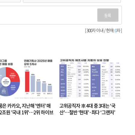
등록
[ 300자 이내 / 현재:
0
자 ]
품은 카카오, 지난해 '엔터' 매
고위공직자 車 4대 중 3대는 ‘국
.2조원 '국내 1위'…2위 하이브
산’…절반 ‘현대’·최다 ‘그랜저’
 JYP 순