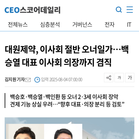
전체뉴스
심층분석
거버넌스
전자
IT
대원제약, 이사회 절반 오너일가…백
승열 대표 이사회 의장까지 겸직
김지원 기자
입력 2025-08-04 07:00:00
백승호·백승열·백인환 등 오너 2·3세 이사회 장악
견제 기능 상실 우려…“향후 대표·의장 분리 등 검토”