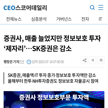
전체뉴스
심층분석
거버넌스
전자
IT
증권사, 매출 늘었지만 정보보호 투자
‘제자리’…SK증권은 감소
팽정은 기자
입력 2025-07-14 07:00:00
SK증권, 매출액‧IT 투자 증가‧정보보호 투자액만 감소
올해부터 한투‧NH투자증권도 정보보호 자율공시 참여