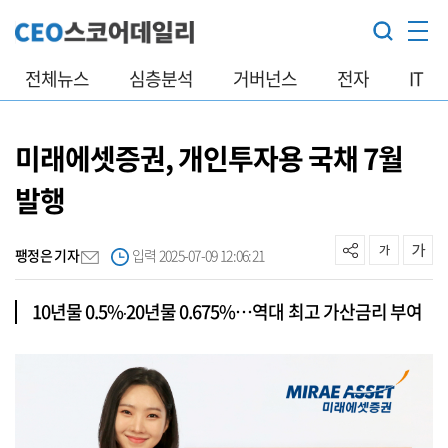
전체뉴스
심층분석
거버넌스
전자
IT
미래에셋증권, 개인투자용 국채 7월
발행
팽정은 기자
입력 2025-07-09 12:06:21
10년물 0.5%‧20년물 0.675%…역대 최고 가산금리 부여