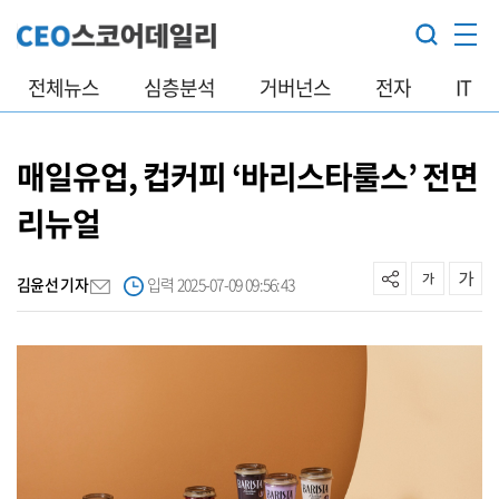
전체뉴스
심층분석
거버넌스
전자
IT
매일유업, 컵커피 ‘바리스타룰스’ 전면
리뉴얼
김윤선 기자
입력 2025-07-09 09:56:43