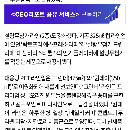
설탕무첨가 라인(2종)도 강화했다. 기존 325㎖ 컵 라인업
에 있던 ‘락토프리 에스프레소 라떼’와 ‘설탕무첨가 드립
라떼’ 대신 바리스타룰스의 인기 플레이버에 설탕무첨가
를 적용한 제품으로 재정비했다.
대용량 PET 라인업은 ‘그란데(475㎖)’와 ‘원데이(350
㎖)’로 이원화되어 새롭게 선보인다. ‘그란데’ 라인은 프
리미엄 싱글오리진 원두들을 블렌딩해 깊은 풍미를 구현
하고 골드 포인트 BI 디자인으로 고급감을 더했다. ‘원데
이’ 라인은 ‘하루 한 병, 일상 속 데일리 커피’ 콘셉트의 무
라벨 저당·저칼로리 제품군으로 운영된다. 특히 신제품